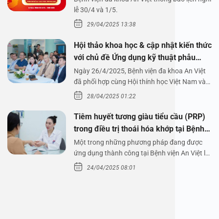
1/5/2025
lễ 30/4 và 1/5.
29/04/2025 13:38
Hội thảo khoa học & cập nhật kiến thức
với chủ đề Ứng dụng kỹ thuật phẫu
thuật nội soi tai dưới nước
Ngày 26/4/2025, Bệnh viện đa khoa An Việt
đã phối hợp cùng Hội thính học Việt Nam và
Công ty…
28/04/2025 01:22
Tiêm huyết tương giàu tiểu cầu (PRP)
trong điều trị thoái hóa khớp tại Bệnh
viện An Việt
Một trong những phương pháp đang được
ứng dụng thành công tại Bệnh viện An Việt là
tiêm huyết tương…
24/04/2025 08:01