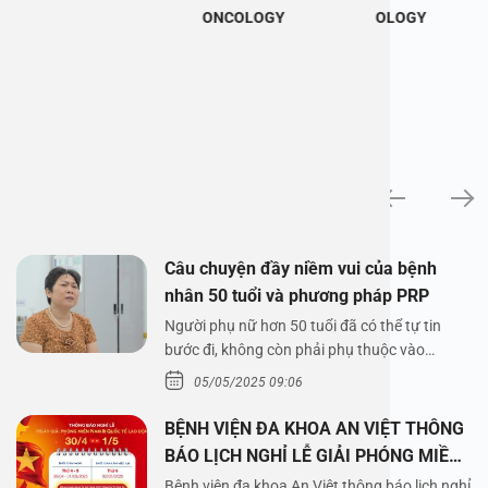
ONCOLOGY
OLOGY
News
Câu chuyện đầy niềm vui của bệnh
nhân 50 tuổi và phương pháp PRP
Người phụ nữ hơn 50 tuổi đã có thể tự tin
bước đi, không còn phải phụ thuộc vào
thuốc…
05/05/2025 09:06
BỆNH VIỆN ĐA KHOA AN VIỆT THÔNG
BÁO LỊCH NGHỈ LỄ GIẢI PHÓNG MIỀN
NAM 30/4 VÀ QUỐC TẾ LAO ĐỘNG
Bệnh viện đa khoa An Việt thông báo lịch nghỉ