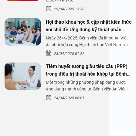
1/5/2025
lễ 30/4 và 1/5.
29/04/2025 13:38
Hội thảo khoa học & cập nhật kiến thức
với chủ đề Ứng dụng kỹ thuật phẫu
thuật nội soi tai dưới nước
Ngày 26/4/2025, Bệnh viện đa khoa An Việt
đã phối hợp cùng Hội thính học Việt Nam và
Công ty…
28/04/2025 01:22
Tiêm huyết tương giàu tiểu cầu (PRP)
trong điều trị thoái hóa khớp tại Bệnh
viện An Việt
Một trong những phương pháp đang được
ứng dụng thành công tại Bệnh viện An Việt là
tiêm huyết tương…
24/04/2025 08:01