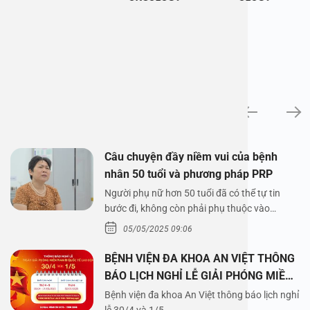
News
Câu chuyện đầy niềm vui của bệnh
nhân 50 tuổi và phương pháp PRP
Người phụ nữ hơn 50 tuổi đã có thể tự tin
bước đi, không còn phải phụ thuộc vào
thuốc…
05/05/2025 09:06
BỆNH VIỆN ĐA KHOA AN VIỆT THÔNG
BÁO LỊCH NGHỈ LỄ GIẢI PHÓNG MIỀN
NAM 30/4 VÀ QUỐC TẾ LAO ĐỘNG
Bệnh viện đa khoa An Việt thông báo lịch nghỉ