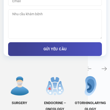
Specialty examination
SURGERY
ENDOCRINE –
OTORHINOLARYNG
ONCOLOGY
OLOGY