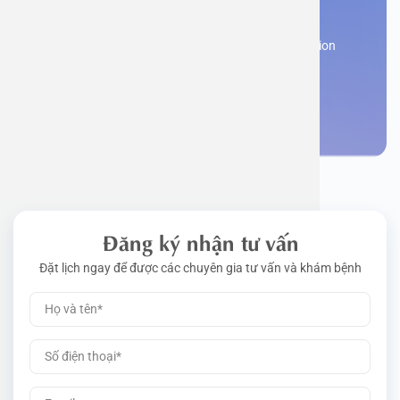
appointment
Work perm
Function
Tongue – 
Gói khám 
Q&A
Register now to receive consultation and examination
from experts
Driving l
Cell ana
Nasal Po
Gói khám 
Policy
Make an appointment
Pre-Empl
Neurolog
Gói khám 
Gói khám
Đăng ký nhận tư vấn
Đặt lịch ngay để được các chuyên gia tư vấn và khám bệnh