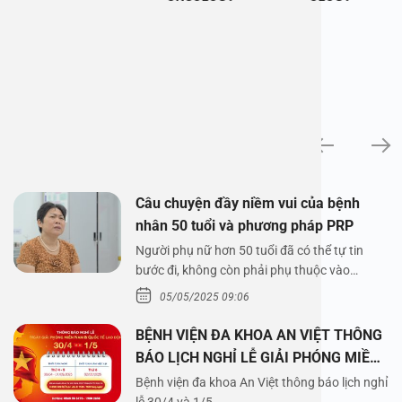
News
Câu chuyện đầy niềm vui của bệnh
nhân 50 tuổi và phương pháp PRP
Người phụ nữ hơn 50 tuổi đã có thể tự tin
bước đi, không còn phải phụ thuộc vào
thuốc…
05/05/2025 09:06
BỆNH VIỆN ĐA KHOA AN VIỆT THÔNG
BÁO LỊCH NGHỈ LỄ GIẢI PHÓNG MIỀN
NAM 30/4 VÀ QUỐC TẾ LAO ĐỘNG
Bệnh viện đa khoa An Việt thông báo lịch nghỉ