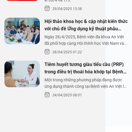
1/5/2025
lễ 30/4 và 1/5.
29/04/2025 13:38
Hội thảo khoa học & cập nhật kiến thức
với chủ đề Ứng dụng kỹ thuật phẫu
thuật nội soi tai dưới nước
Ngày 26/4/2025, Bệnh viện đa khoa An Việt
đã phối hợp cùng Hội thính học Việt Nam và
Công ty…
28/04/2025 01:22
Tiêm huyết tương giàu tiểu cầu (PRP)
trong điều trị thoái hóa khớp tại Bệnh
viện An Việt
Một trong những phương pháp đang được
ứng dụng thành công tại Bệnh viện An Việt là
tiêm huyết tương…
24/04/2025 08:01