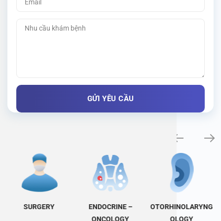
Specialty examination
SURGERY
ENDOCRINE –
OTORHINOLARYNG
ONCOLOGY
OLOGY