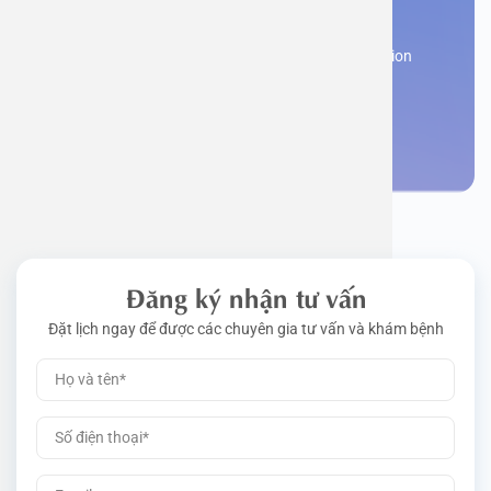
appointment
Work perm
Function
Tongue – 
Gói khám 
Q&A
Register now to receive consultation and examination
from experts
Driving l
Cell ana
Nasal Po
Gói khám 
Policy
Make an appointment
Pre-Empl
Neurolog
Gói khám 
Gói khám
Đăng ký nhận tư vấn
Đặt lịch ngay để được các chuyên gia tư vấn và khám bệnh