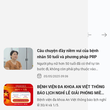
News
Câu chuyện đầy niềm vui của bệnh
nhân 50 tuổi và phương pháp PRP
Người phụ nữ hơn 50 tuổi đã có thể tự tin
bước đi, không còn phải phụ thuộc vào
thuốc…
05/05/2025 09:06
BỆNH VIỆN ĐA KHOA AN VIỆT THÔNG
BÁO LỊCH NGHỈ LỄ GIẢI PHÓNG MIỀN
NAM 30/4 VÀ QUỐC TẾ LAO ĐỘNG
Bệnh viện đa khoa An Việt thông báo lịch nghỉ
1/5/2025
lễ 30/4 và 1/5.