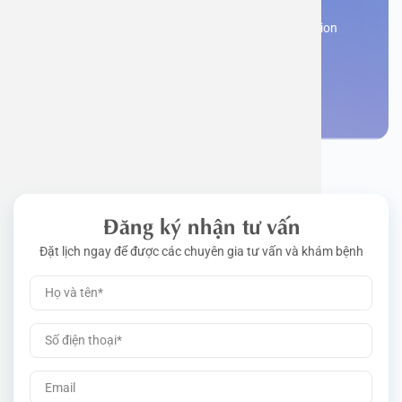
Work perm
Function
Tongue – 
Gói khám 
Q&A
Register now to receive consultation and examination
from experts
Driving l
Cell ana
Nasal Po
Gói khám 
Policy
Make an appointment
Pre-Empl
Neurolog
Gói khám 
Gói khám
Đăng ký nhận tư vấn
Đặt lịch ngay để được các chuyên gia tư vấn và khám bệnh