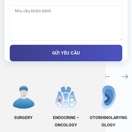
Specialty examination
SURGERY
ENDOCRINE –
OTORHINOLARYNG
ONCOLOGY
OLOGY