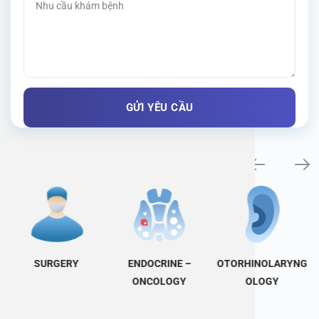
Specialty examination
SURGERY
ENDOCRINE –
OTORHINOLARYNG
ONCOLOGY
OLOGY