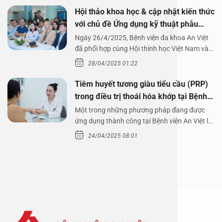
Hội thảo khoa học & cập nhật kiến thức
với chủ đề Ứng dụng kỹ thuật phẫu
thuật nội soi tai dưới nước
Ngày 26/4/2025, Bệnh viện đa khoa An Việt
đã phối hợp cùng Hội thính học Việt Nam và
Công ty…
28/04/2025 01:22
Tiêm huyết tương giàu tiểu cầu (PRP)
trong điều trị thoái hóa khớp tại Bệnh
viện An Việt
Một trong những phương pháp đang được
ứng dụng thành công tại Bệnh viện An Việt là
tiêm huyết tương…
24/04/2025 08:01