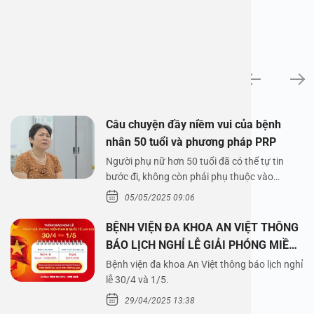
News
Câu chuyện đầy niềm vui của bệnh
nhân 50 tuổi và phương pháp PRP
Người phụ nữ hơn 50 tuổi đã có thể tự tin
bước đi, không còn phải phụ thuộc vào
thuốc…
05/05/2025 09:06
BỆNH VIỆN ĐA KHOA AN VIỆT THÔNG
BÁO LỊCH NGHỈ LỄ GIẢI PHÓNG MIỀN
NAM 30/4 VÀ QUỐC TẾ LAO ĐỘNG
Bệnh viện đa khoa An Việt thông báo lịch nghỉ
1/5/2025
lễ 30/4 và 1/5.
29/04/2025 13:38