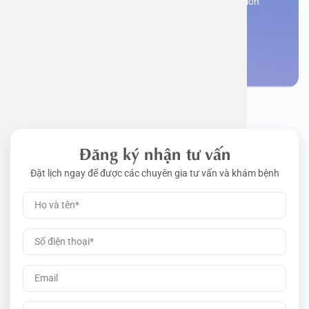
Register now to receive consultation and examination
from experts
Work perm
Function
Tongue – 
Gói khám 
Q&A
Make an appointment
Driving l
Cell ana
Nasal Po
Gói khám 
Policy
Pre-Empl
Neurolog
Gói khám 
Gói khám
Đăng ký nhận tư vấn
Đặt lịch ngay để được các chuyên gia tư vấn và khám bệnh