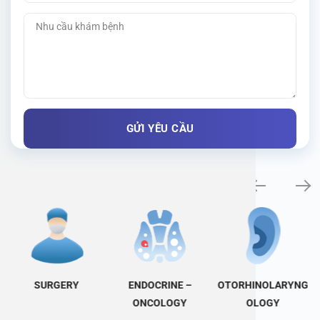
Specialty examination
SURGERY
ENDOCRINE –
OTORHINOLARYNG
ONCOLOGY
OLOGY