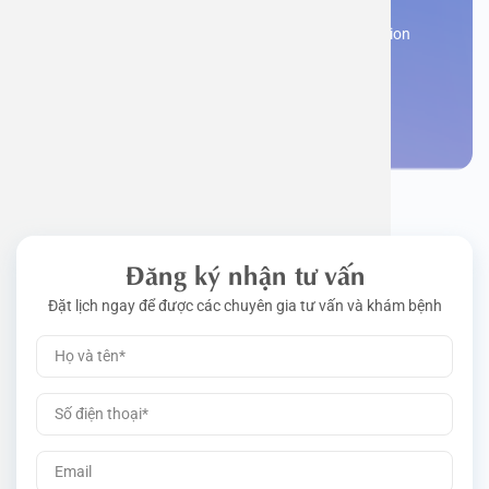
Work perm
Function
Tongue – 
Gói khám 
Q&A
Register now to receive consultation and examination
from experts
Driving l
Cell ana
Nasal Po
Gói khám 
Policy
Make an appointment
Pre-Empl
Neurolog
Gói khám 
Gói khám
Đăng ký nhận tư vấn
Đặt lịch ngay để được các chuyên gia tư vấn và khám bệnh