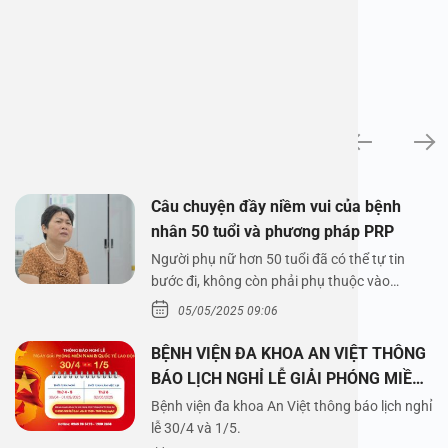
News
Câu chuyện đầy niềm vui của bệnh
nhân 50 tuổi và phương pháp PRP
Người phụ nữ hơn 50 tuổi đã có thể tự tin
bước đi, không còn phải phụ thuộc vào
thuốc…
05/05/2025 09:06
BỆNH VIỆN ĐA KHOA AN VIỆT THÔNG
BÁO LỊCH NGHỈ LỄ GIẢI PHÓNG MIỀN
NAM 30/4 VÀ QUỐC TẾ LAO ĐỘNG
Bệnh viện đa khoa An Việt thông báo lịch nghỉ
1/5/2025
lễ 30/4 và 1/5.