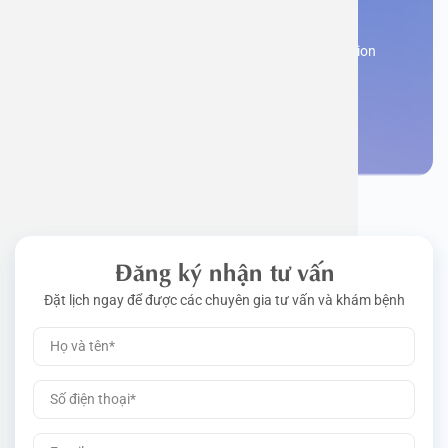
appointment
Work perm
Function
Tongue – 
Gói khám 
Q&A
Register now to receive consultation and examination
from experts
Driving l
Cell ana
Nasal Po
Gói khám 
Policy
Make an appointment
Pre-Empl
Neurolog
Gói khám 
Gói khám
Đăng ký nhận tư vấn
Đặt lịch ngay để được các chuyên gia tư vấn và khám bệnh