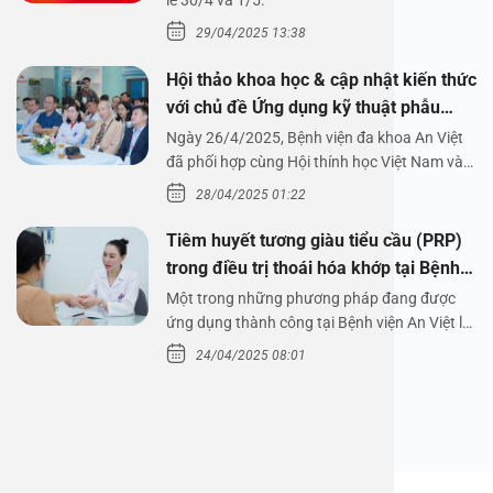
1/5/2025
lễ 30/4 và 1/5.
29/04/2025 13:38
Hội thảo khoa học & cập nhật kiến thức
với chủ đề Ứng dụng kỹ thuật phẫu
thuật nội soi tai dưới nước
Ngày 26/4/2025, Bệnh viện đa khoa An Việt
đã phối hợp cùng Hội thính học Việt Nam và
Công ty…
28/04/2025 01:22
Tiêm huyết tương giàu tiểu cầu (PRP)
trong điều trị thoái hóa khớp tại Bệnh
viện An Việt
Một trong những phương pháp đang được
ứng dụng thành công tại Bệnh viện An Việt là
tiêm huyết tương…
24/04/2025 08:01