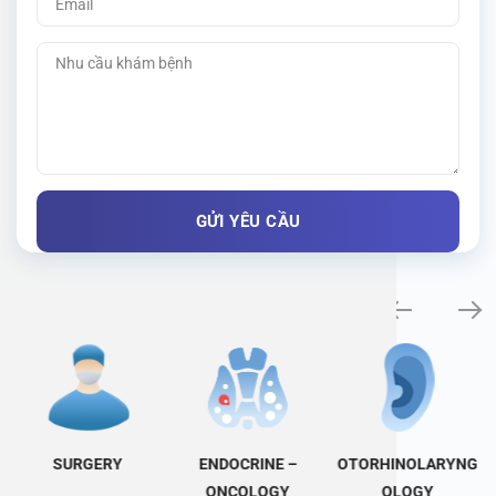
Specialty examination
SURGERY
ENDOCRINE –
OTORHINOLARYNG
ONCOLOGY
OLOGY