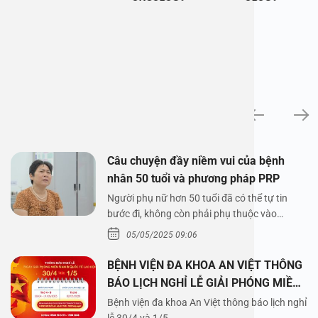
News
Câu chuyện đầy niềm vui của bệnh
nhân 50 tuổi và phương pháp PRP
Người phụ nữ hơn 50 tuổi đã có thể tự tin
bước đi, không còn phải phụ thuộc vào
thuốc…
05/05/2025 09:06
BỆNH VIỆN ĐA KHOA AN VIỆT THÔNG
BÁO LỊCH NGHỈ LỄ GIẢI PHÓNG MIỀN
NAM 30/4 VÀ QUỐC TẾ LAO ĐỘNG
Bệnh viện đa khoa An Việt thông báo lịch nghỉ