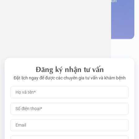
Register now to receive consultation and examination
from experts
Work perm
Function
Tongue – 
Gói khám 
Q&A
Make an appointment
Driving l
Cell ana
Nasal Po
Gói khám 
Policy
Pre-Empl
Neurolog
Gói khám 
Gói khám
Đăng ký nhận tư vấn
Đặt lịch ngay để được các chuyên gia tư vấn và khám bệnh