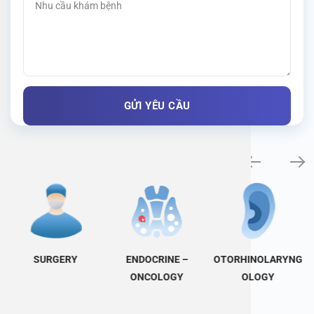
Specialty examination
SURGERY
ENDOCRINE –
OTORHINOLARYNG
ONCOLOGY
OLOGY