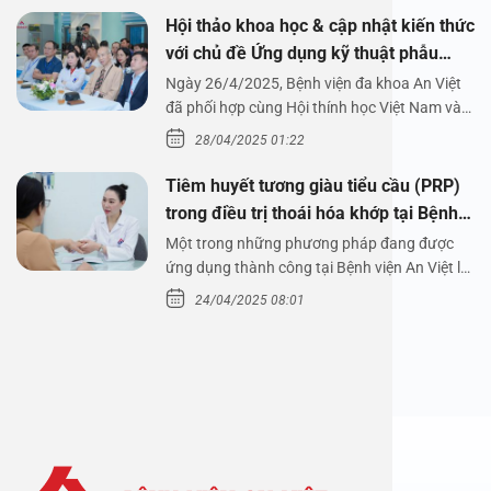
Hội thảo khoa học & cập nhật kiến thức
với chủ đề Ứng dụng kỹ thuật phẫu
thuật nội soi tai dưới nước
Ngày 26/4/2025, Bệnh viện đa khoa An Việt
đã phối hợp cùng Hội thính học Việt Nam và
Công ty…
28/04/2025 01:22
Tiêm huyết tương giàu tiểu cầu (PRP)
trong điều trị thoái hóa khớp tại Bệnh
viện An Việt
Một trong những phương pháp đang được
ứng dụng thành công tại Bệnh viện An Việt là
tiêm huyết tương…
24/04/2025 08:01