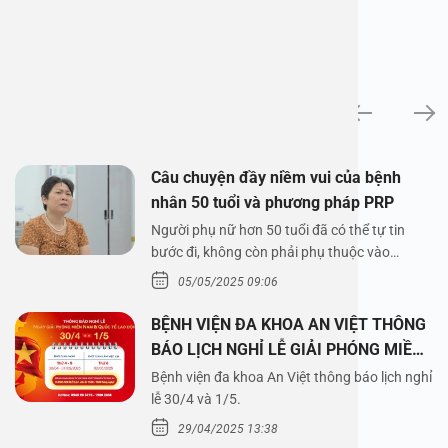
News
Câu chuyện đầy niềm vui của bệnh
nhân 50 tuổi và phương pháp PRP
Người phụ nữ hơn 50 tuổi đã có thể tự tin
bước đi, không còn phải phụ thuộc vào
thuốc…
05/05/2025 09:06
BỆNH VIỆN ĐA KHOA AN VIỆT THÔNG
BÁO LỊCH NGHỈ LỄ GIẢI PHÓNG MIỀN
NAM 30/4 VÀ QUỐC TẾ LAO ĐỘNG
Bệnh viện đa khoa An Việt thông báo lịch nghỉ
1/5/2025
lễ 30/4 và 1/5.
29/04/2025 13:38