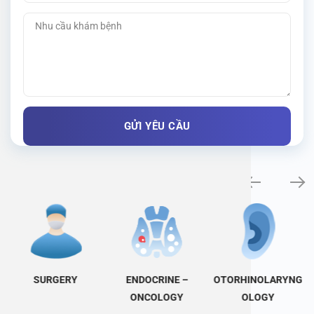
Specialty examination
SURGERY
ENDOCRINE –
OTORHINOLARYNG
ONCOLOGY
OLOGY