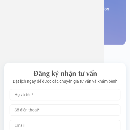
Work perm
Function
Tongue – 
Gói khám 
Q&A
Register now to receive consultation and examination
from experts
Driving l
Cell ana
Nasal Po
Gói khám 
Policy
Make an appointment
Pre-Empl
Neurolog
Gói khám 
Gói khám
Đăng ký nhận tư vấn
Đặt lịch ngay để được các chuyên gia tư vấn và khám bệnh