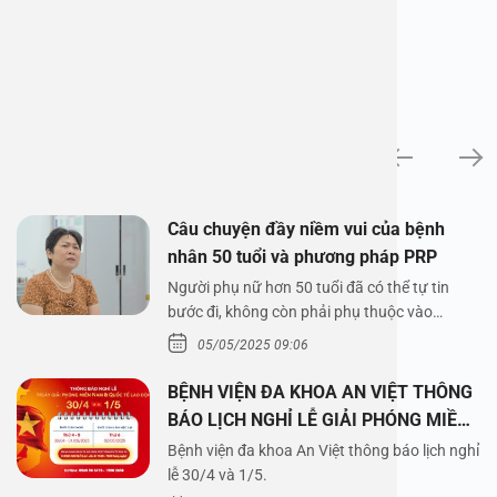
News
Câu chuyện đầy niềm vui của bệnh
nhân 50 tuổi và phương pháp PRP
Người phụ nữ hơn 50 tuổi đã có thể tự tin
bước đi, không còn phải phụ thuộc vào
thuốc…
05/05/2025 09:06
BỆNH VIỆN ĐA KHOA AN VIỆT THÔNG
BÁO LỊCH NGHỈ LỄ GIẢI PHÓNG MIỀN
NAM 30/4 VÀ QUỐC TẾ LAO ĐỘNG
Bệnh viện đa khoa An Việt thông báo lịch nghỉ
1/5/2025
lễ 30/4 và 1/5.