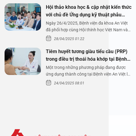
Hội thảo khoa học & cập nhật kiến thức
với chủ đề Ứng dụng kỹ thuật phẫu
thuật nội soi tai dưới nước
Ngày 26/4/2025, Bệnh viện đa khoa An Việt
đã phối hợp cùng Hội thính học Việt Nam và
Công ty…
28/04/2025 01:22
Tiêm huyết tương giàu tiểu cầu (PRP)
trong điều trị thoái hóa khớp tại Bệnh
viện An Việt
Một trong những phương pháp đang được
ứng dụng thành công tại Bệnh viện An Việt là
tiêm huyết tương…
24/04/2025 08:01