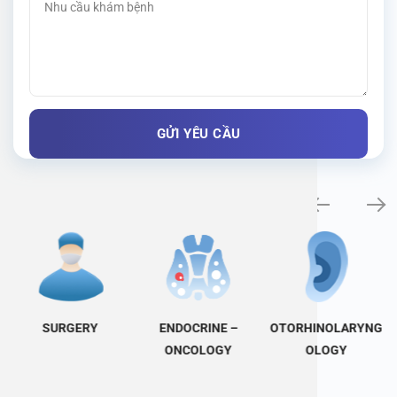
Specialty examination
SURGERY
ENDOCRINE –
OTORHINOLARYNG
ONCOLOGY
OLOGY