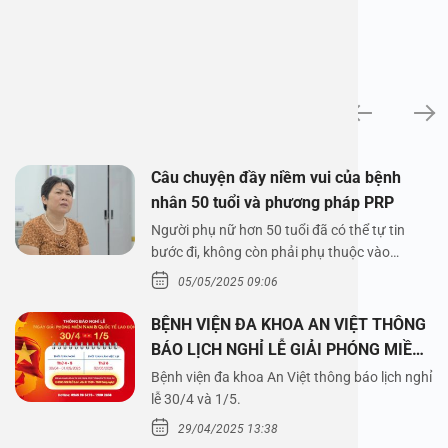
News
Câu chuyện đầy niềm vui của bệnh
nhân 50 tuổi và phương pháp PRP
Người phụ nữ hơn 50 tuổi đã có thể tự tin
bước đi, không còn phải phụ thuộc vào
thuốc…
05/05/2025 09:06
BỆNH VIỆN ĐA KHOA AN VIỆT THÔNG
BÁO LỊCH NGHỈ LỄ GIẢI PHÓNG MIỀN
NAM 30/4 VÀ QUỐC TẾ LAO ĐỘNG
Bệnh viện đa khoa An Việt thông báo lịch nghỉ
1/5/2025
lễ 30/4 và 1/5.
29/04/2025 13:38