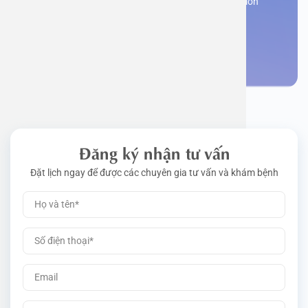
Register now to receive consultation and examination
from experts
Work perm
Function
Tongue – 
Gói khám 
Q&A
Make an appointment
Driving l
Cell ana
Nasal Po
Gói khám 
Policy
Pre-Empl
Neurolog
Gói khám 
Gói khám
Đăng ký nhận tư vấn
Đặt lịch ngay để được các chuyên gia tư vấn và khám bệnh