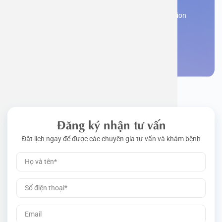
Work perm
Function
Tongue – 
Gói khám 
Q&A
Register now to receive consultation and examination
from experts
Driving l
Cell ana
Nasal Po
Gói khám 
Policy
Make an appointment
Pre-Empl
Neurolog
Gói khám 
Gói khám
Đăng ký nhận tư vấn
Đặt lịch ngay để được các chuyên gia tư vấn và khám bệnh