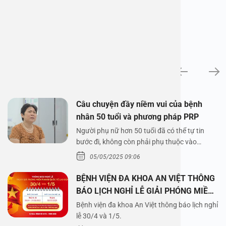
News
Câu chuyện đầy niềm vui của bệnh
nhân 50 tuổi và phương pháp PRP
Người phụ nữ hơn 50 tuổi đã có thể tự tin
bước đi, không còn phải phụ thuộc vào
thuốc…
05/05/2025 09:06
BỆNH VIỆN ĐA KHOA AN VIỆT THÔNG
BÁO LỊCH NGHỈ LỄ GIẢI PHÓNG MIỀN
NAM 30/4 VÀ QUỐC TẾ LAO ĐỘNG
Bệnh viện đa khoa An Việt thông báo lịch nghỉ
1/5/2025
lễ 30/4 và 1/5.