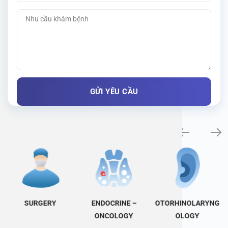
Specialty examination
SURGERY
ENDOCRINE –
OTORHINOLARYNG
ONCOLOGY
OLOGY