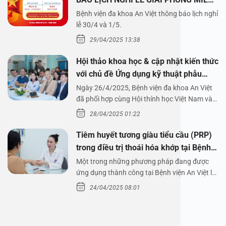
NAM 30/4 VÀ QUỐC TẾ LAO ĐỘNG
Bệnh viện đa khoa An Việt thông báo lịch nghỉ
1/5/2025
lễ 30/4 và 1/5.
29/04/2025 13:38
Hội thảo khoa học & cập nhật kiến thức
với chủ đề Ứng dụng kỹ thuật phẫu
thuật nội soi tai dưới nước
Ngày 26/4/2025, Bệnh viện đa khoa An Việt
đã phối hợp cùng Hội thính học Việt Nam và
Công ty…
28/04/2025 01:22
Tiêm huyết tương giàu tiểu cầu (PRP)
trong điều trị thoái hóa khớp tại Bệnh
viện An Việt
Một trong những phương pháp đang được
ứng dụng thành công tại Bệnh viện An Việt là
tiêm huyết tương…
24/04/2025 08:01