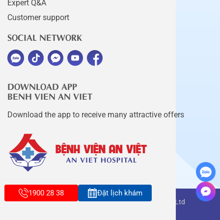
Expert Q&A
Customer support
SOCIAL NETWORK
DOWNLOAD APP
BENH VIEN AN VIET
Download the app to receive many attractive offers
1900 28 38
Đặt lịch khám
Copyright belongs to An Viet Thang Long Co., Ltd
Terms of use