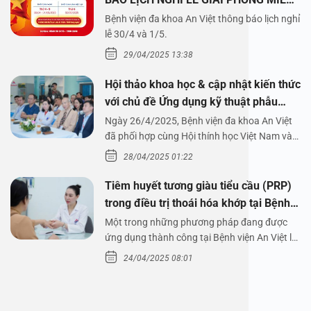
NAM 30/4 VÀ QUỐC TẾ LAO ĐỘNG
Bệnh viện đa khoa An Việt thông báo lịch nghỉ
1/5/2025
lễ 30/4 và 1/5.
29/04/2025 13:38
Hội thảo khoa học & cập nhật kiến thức
với chủ đề Ứng dụng kỹ thuật phẫu
thuật nội soi tai dưới nước
Ngày 26/4/2025, Bệnh viện đa khoa An Việt
đã phối hợp cùng Hội thính học Việt Nam và
Công ty…
28/04/2025 01:22
Tiêm huyết tương giàu tiểu cầu (PRP)
trong điều trị thoái hóa khớp tại Bệnh
viện An Việt
Một trong những phương pháp đang được
ứng dụng thành công tại Bệnh viện An Việt là
tiêm huyết tương…
24/04/2025 08:01