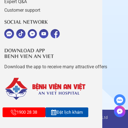
Expert Q&A
Customer support
SOCIAL NETWORK
DOWNLOAD APP
BENH VIEN AN VIET
Download the app to receive many attractive offers
1900 28 38
Đặt lịch khám
Copyright belongs to An Viet Thang Long Co., Ltd
Terms of use