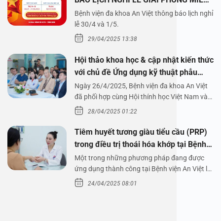
NAM 30/4 VÀ QUỐC TẾ LAO ĐỘNG
Bệnh viện đa khoa An Việt thông báo lịch nghỉ
1/5/2025
lễ 30/4 và 1/5.
29/04/2025 13:38
Hội thảo khoa học & cập nhật kiến thức
với chủ đề Ứng dụng kỹ thuật phẫu
thuật nội soi tai dưới nước
Ngày 26/4/2025, Bệnh viện đa khoa An Việt
đã phối hợp cùng Hội thính học Việt Nam và
Công ty…
28/04/2025 01:22
Tiêm huyết tương giàu tiểu cầu (PRP)
trong điều trị thoái hóa khớp tại Bệnh
viện An Việt
Một trong những phương pháp đang được
ứng dụng thành công tại Bệnh viện An Việt là
tiêm huyết tương…
24/04/2025 08:01