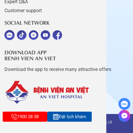
Expert Q&A
Customer support
SOCIAL NETWORK
DOWNLOAD APP
BENH VIEN AN VIET
Download the app to receive many attractive offers
1900 28 38
Đặt lịch khám
Copyright belongs to An Viet Thang Long Co., Ltd
Terms of use