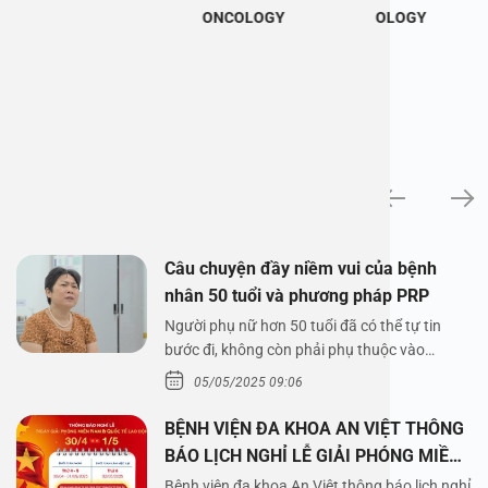
ONCOLOGY
OLOGY
News
Câu chuyện đầy niềm vui của bệnh
nhân 50 tuổi và phương pháp PRP
Người phụ nữ hơn 50 tuổi đã có thể tự tin
bước đi, không còn phải phụ thuộc vào
thuốc…
05/05/2025 09:06
BỆNH VIỆN ĐA KHOA AN VIỆT THÔNG
BÁO LỊCH NGHỈ LỄ GIẢI PHÓNG MIỀN
NAM 30/4 VÀ QUỐC TẾ LAO ĐỘNG
Bệnh viện đa khoa An Việt thông báo lịch nghỉ