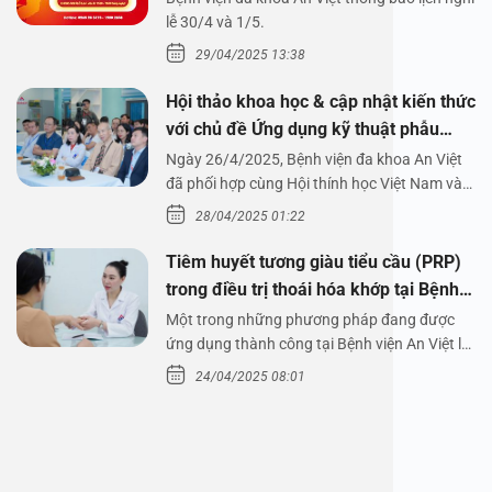
1/5/2025
lễ 30/4 và 1/5.
29/04/2025 13:38
Hội thảo khoa học & cập nhật kiến thức
với chủ đề Ứng dụng kỹ thuật phẫu
thuật nội soi tai dưới nước
Ngày 26/4/2025, Bệnh viện đa khoa An Việt
đã phối hợp cùng Hội thính học Việt Nam và
Công ty…
28/04/2025 01:22
Tiêm huyết tương giàu tiểu cầu (PRP)
trong điều trị thoái hóa khớp tại Bệnh
viện An Việt
Một trong những phương pháp đang được
ứng dụng thành công tại Bệnh viện An Việt là
tiêm huyết tương…
24/04/2025 08:01