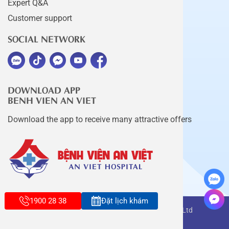
Expert Q&A
Customer support
SOCIAL NETWORK
DOWNLOAD APP
BENH VIEN AN VIET
Download the app to receive many attractive offers
1900 28 38
Đặt lịch khám
Copyright belongs to An Viet Thang Long Co., Ltd
Terms of use