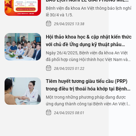
NAM 30/4 VÀ QUỐC TẾ LAO ĐỘNG
Bệnh viện đa khoa An Việt thông báo lịch nghỉ
1/5/2025
lễ 30/4 và 1/5.
29/04/2025 13:38
Hội thảo khoa học & cập nhật kiến thức
với chủ đề Ứng dụng kỹ thuật phẫu
thuật nội soi tai dưới nước
Ngày 26/4/2025, Bệnh viện đa khoa An Việt
đã phối hợp cùng Hội thính học Việt Nam và
Công ty…
28/04/2025 01:22
Tiêm huyết tương giàu tiểu cầu (PRP)
trong điều trị thoái hóa khớp tại Bệnh
viện An Việt
Một trong những phương pháp đang được
ứng dụng thành công tại Bệnh viện An Việt là
tiêm huyết tương…
24/04/2025 08:01