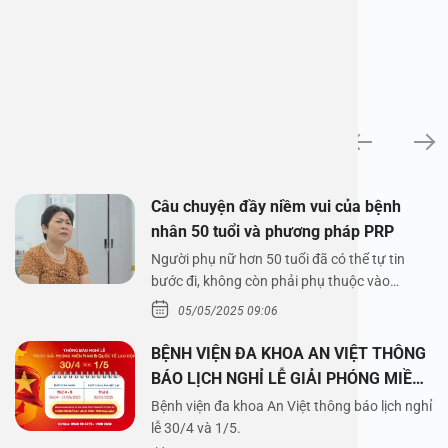
News
Câu chuyện đầy niềm vui của bệnh
nhân 50 tuổi và phương pháp PRP
Người phụ nữ hơn 50 tuổi đã có thể tự tin
bước đi, không còn phải phụ thuộc vào
thuốc…
05/05/2025 09:06
BỆNH VIỆN ĐA KHOA AN VIỆT THÔNG
BÁO LỊCH NGHỈ LỄ GIẢI PHÓNG MIỀN
NAM 30/4 VÀ QUỐC TẾ LAO ĐỘNG
Bệnh viện đa khoa An Việt thông báo lịch nghỉ
1/5/2025
lễ 30/4 và 1/5.