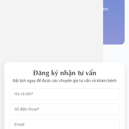
Work perm
Function
Tongue – 
Gói khám 
Q&A
Register now to receive consultation and examination
from experts
Driving l
Cell ana
Nasal Po
Gói khám 
Policy
Make an appointment
Pre-Empl
Neurolog
Gói khám 
Gói khám
Đăng ký nhận tư vấn
Đặt lịch ngay để được các chuyên gia tư vấn và khám bệnh