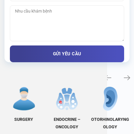
Specialty examination
SURGERY
ENDOCRINE –
OTORHINOLARYNG
ONCOLOGY
OLOGY