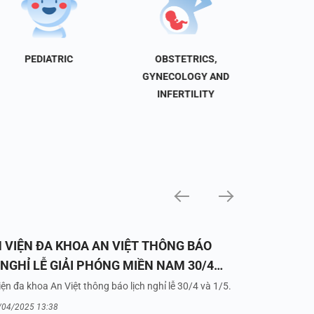
PEDIATRIC
OBSTETRICS,
NEU
GYNECOLOGY AND
INFERTILITY
 VIỆN ĐA KHOA AN VIỆT THÔNG BÁO
 NGHỈ LỄ GIẢI PHÓNG MIỀN NAM 30/4
UỐC TẾ LAO ĐỘNG 1/5/2025
ện đa khoa An Việt thông báo lịch nghỉ lễ 30/4 và 1/5.
/04/2025 13:38