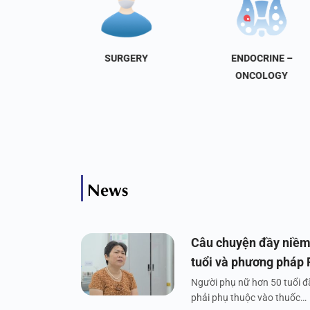
NAL
SURGERY
ENDOCRINE –
INE
ONCOLOGY
News
Câu chuyện đầy niềm
tuổi và phương pháp
Người phụ nữ hơn 50 tuổi đã
phải phụ thuộc vào thuốc…