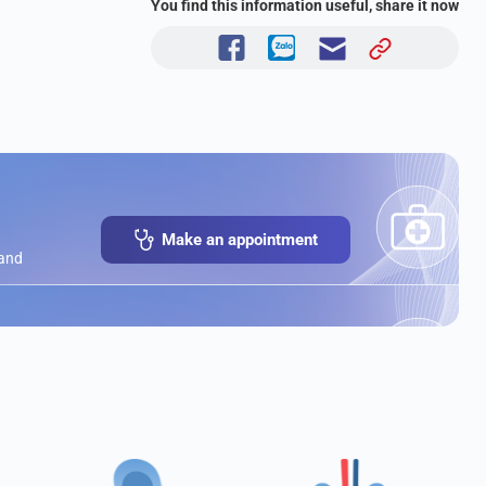
You find this information useful, share it now
Make an appointment
 and