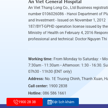
An Viet General Hospital
An Viet Thang Long Co., Ltd Business registrat
number 0106026086 - Hanoi Department of Pl
and Investment - Issued on November 1, 2012
187/BYT-GPHD operation license issued by the
Ministry of Health on February 4, 2016 Respons
professional and technical: Doctor Nguyen Thi
Working time:
From Monday to Saturday: • Mo
7:30am - 11:30am • Afternoon: 1:30 - 16:30. S
07h30 - 11h30 (ENT only)
Address:
No. 1E Truong Chinh, Thanh Xuan, H
Call center:
1900 2838
Hotline:
086 586 1661
1900 28 38
Đặt lịch khám