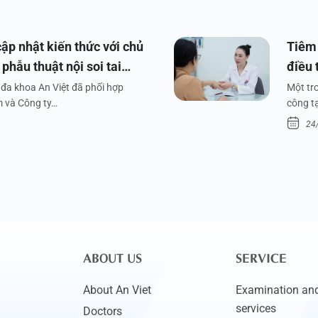
ập nhật kiến thức với chủ
Tiêm 
phẫu thuật nội soi tai
điều 
đa khoa An Việt đã phối hợp
Một tr
m và Công ty…
công tạ
24
ABOUT US
SERVICE
About An Viet
Examination and
services
Doctors