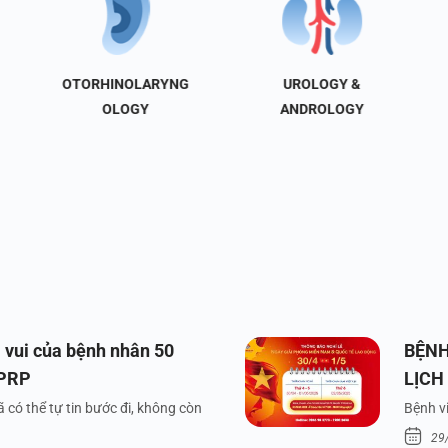
OTORHINOLARYNG
UROLOGY &
OLOGY
ANDROLOGY
 vui của bệnh nhân 50
BỆNH
 PRP
LỊCH
VÀ Q
 có thể tự tin bước đi, không còn
Bệnh vi
29