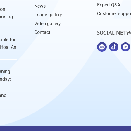
Expert Q&A
News
ion
Customer suppo
Image gallery
anning
Video gallery
SOCIAL NET
Contact
ible for
 Hoai An
rning:
unday:
anoi.