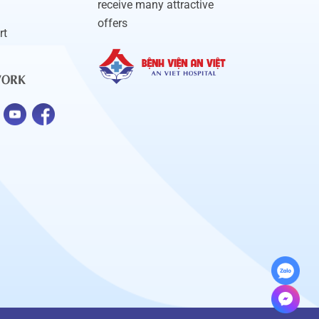
receive many attractive
offers
rt
WORK