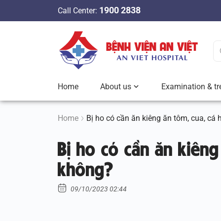
S
1900 2838
Call Center:
k
i
p
t
o
c
Home
About us
Examination & tr
o
n
t
Home
Bị ho có cần ăn kiêng ăn tôm, cua, cá
e
Bị ho có cần ăn kiêng
n
t
không?
09/10/2023 02:44