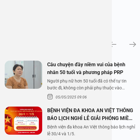
News
Câu chuyện đầy niềm vui của bệnh
nhân 50 tuổi và phương pháp PRP
Người phụ nữ hơn 50 tuổi đã có thể tự tin
bước đi, không còn phải phụ thuộc vào
thuốc…
05/05/2025 09:06
BỆNH VIỆN ĐA KHOA AN VIỆT THÔNG
BÁO LỊCH NGHỈ LỄ GIẢI PHÓNG MIỀN
NAM 30/4 VÀ QUỐC TẾ LAO ĐỘNG
Bệnh viện đa khoa An Việt thông báo lịch nghỉ
1/5/2025
lễ 30/4 và 1/5.