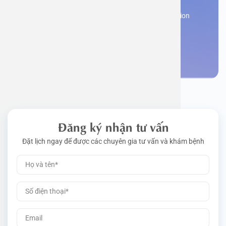
Work perm
Function
Tongue – 
Gói khám 
Q&A
Register now to receive consultation and examination
from experts
Driving l
Cell ana
Nasal Po
Gói khám 
Policy
Make an appointment
Pre-Empl
Neurolog
Gói khám 
Gói khám
Đăng ký nhận tư vấn
Đặt lịch ngay để được các chuyên gia tư vấn và khám bệnh