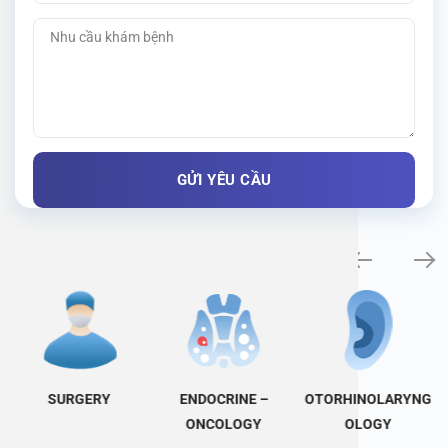
Specialty examination
SURGERY
ENDOCRINE –
OTORHINOLARYNG
ONCOLOGY
OLOGY