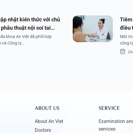
ập nhật kiến thức với chủ
Tiêm 
phẫu thuật nội soi tai
điều 
đa khoa An Việt đã phối hợp
Một tr
m và Công ty…
công tạ
24
ABOUT US
SERVICE
About An Viet
Examination and
services
Doctors