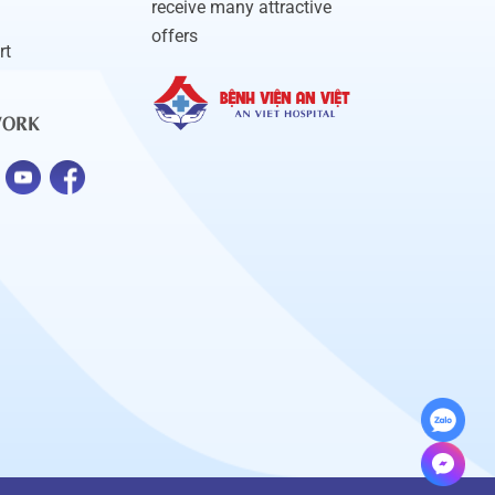
receive many attractive
offers
rt
WORK