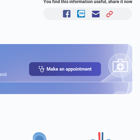
You find this information useful, share it now
Make an appointment
 and