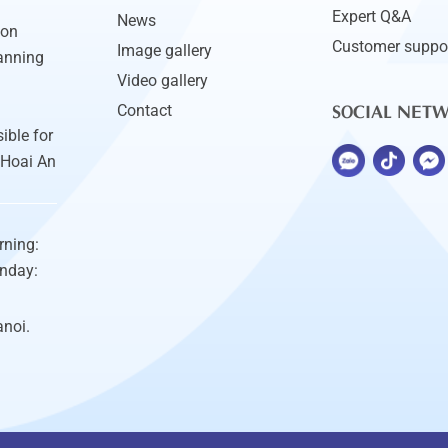
Expert Q&A
News
ion
Customer suppo
Image gallery
anning
Video gallery
SOCIAL NET
Contact
ible for
 Hoai An
rning:
unday:
anoi.