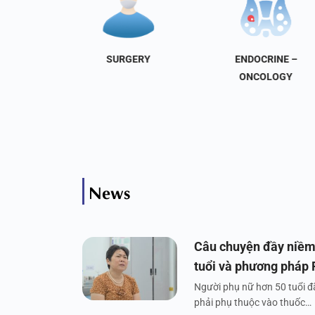
NAL
SURGERY
ENDOCRINE –
INE
ONCOLOGY
News
Câu chuyện đầy niềm
tuổi và phương pháp
Người phụ nữ hơn 50 tuổi đã
phải phụ thuộc vào thuốc…