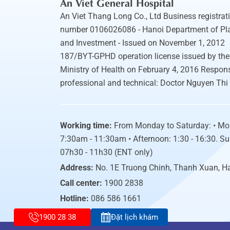
An Viet General Hospital
An Viet Thang Long Co., Ltd Business registrat
number 0106026086 - Hanoi Department of Pl
and Investment - Issued on November 1, 2012
187/BYT-GPHD operation license issued by the
Ministry of Health on February 4, 2016 Respons
professional and technical: Doctor Nguyen Thi
Working time:
From Monday to Saturday: • Mo
7:30am - 11:30am • Afternoon: 1:30 - 16:30. S
07h30 - 11h30 (ENT only)
Address:
No. 1E Truong Chinh, Thanh Xuan, H
Call center:
1900 2838
Hotline:
086 586 1661
1900 28 38
Đặt lịch khám