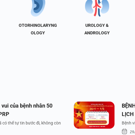
OTORHINOLARYNG
UROLOGY &
OLOGY
ANDROLOGY
 vui của bệnh nhân 50
BỆNH
 PRP
LỊCH
VÀ Q
 có thể tự tin bước đi, không còn
Bệnh vi
29