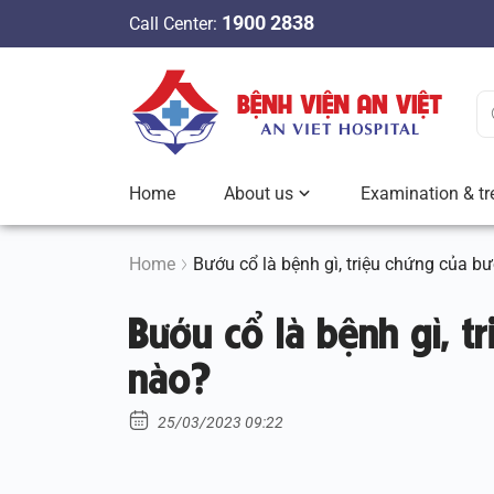
S
1900 2838
Call Center:
k
i
p
t
o
c
Home
About us
Examination & tr
o
n
t
Home
Bướu cổ là bệnh gì, triệu chứng của b
e
Bướu cổ là bệnh gì, t
n
t
nào?
25/03/2023 09:22