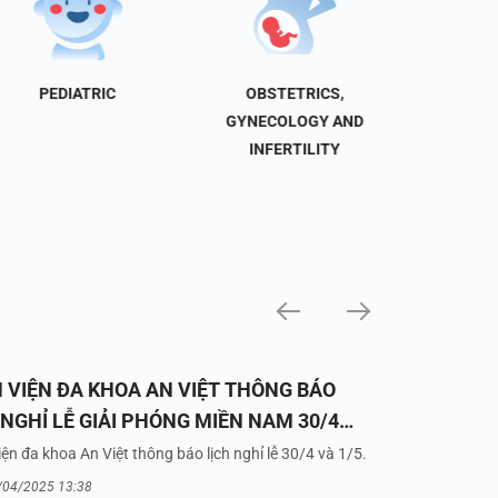
PEDIATRIC
OBSTETRICS,
NEU
GYNECOLOGY AND
INFERTILITY
 VIỆN ĐA KHOA AN VIỆT THÔNG BÁO
 NGHỈ LỄ GIẢI PHÓNG MIỀN NAM 30/4
UỐC TẾ LAO ĐỘNG 1/5/2025
ện đa khoa An Việt thông báo lịch nghỉ lễ 30/4 và 1/5.
/04/2025 13:38