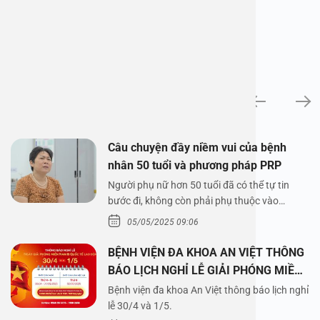
News
Câu chuyện đầy niềm vui của bệnh
nhân 50 tuổi và phương pháp PRP
Người phụ nữ hơn 50 tuổi đã có thể tự tin
bước đi, không còn phải phụ thuộc vào
thuốc…
05/05/2025 09:06
BỆNH VIỆN ĐA KHOA AN VIỆT THÔNG
BÁO LỊCH NGHỈ LỄ GIẢI PHÓNG MIỀN
NAM 30/4 VÀ QUỐC TẾ LAO ĐỘNG
Bệnh viện đa khoa An Việt thông báo lịch nghỉ
1/5/2025
lễ 30/4 và 1/5.