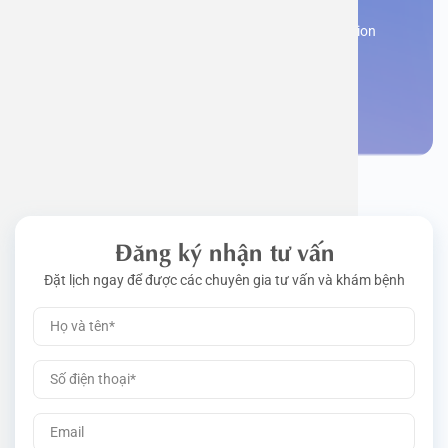
Work perm
Function
Tongue – 
Gói khám 
Q&A
Register now to receive consultation and examination
from experts
Driving l
Cell ana
Nasal Po
Gói khám 
Policy
Make an appointment
Pre-Empl
Neurolog
Gói khám 
Gói khám
Đăng ký nhận tư vấn
Đặt lịch ngay để được các chuyên gia tư vấn và khám bệnh