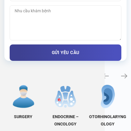
Specialty examination
SURGERY
ENDOCRINE –
OTORHINOLARYNG
ONCOLOGY
OLOGY