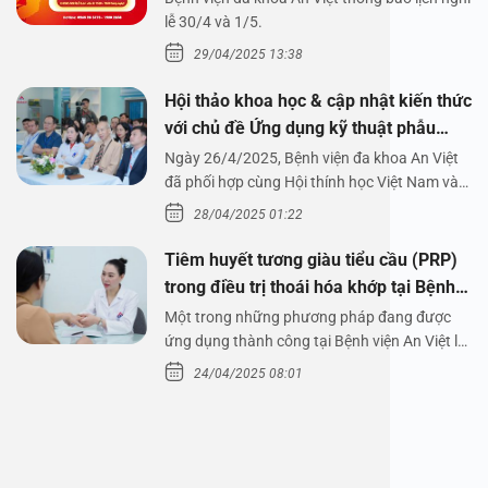
1/5/2025
lễ 30/4 và 1/5.
29/04/2025 13:38
Hội thảo khoa học & cập nhật kiến thức
với chủ đề Ứng dụng kỹ thuật phẫu
thuật nội soi tai dưới nước
Ngày 26/4/2025, Bệnh viện đa khoa An Việt
đã phối hợp cùng Hội thính học Việt Nam và
Công ty…
28/04/2025 01:22
Tiêm huyết tương giàu tiểu cầu (PRP)
trong điều trị thoái hóa khớp tại Bệnh
viện An Việt
Một trong những phương pháp đang được
ứng dụng thành công tại Bệnh viện An Việt là
tiêm huyết tương…
24/04/2025 08:01