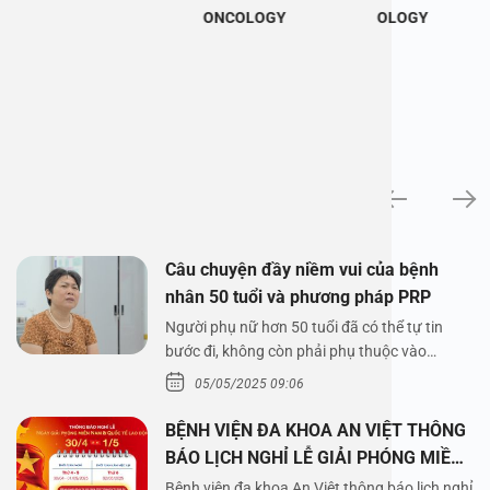
ONCOLOGY
OLOGY
News
Câu chuyện đầy niềm vui của bệnh
nhân 50 tuổi và phương pháp PRP
Người phụ nữ hơn 50 tuổi đã có thể tự tin
bước đi, không còn phải phụ thuộc vào
thuốc…
05/05/2025 09:06
BỆNH VIỆN ĐA KHOA AN VIỆT THÔNG
BÁO LỊCH NGHỈ LỄ GIẢI PHÓNG MIỀN
NAM 30/4 VÀ QUỐC TẾ LAO ĐỘNG
Bệnh viện đa khoa An Việt thông báo lịch nghỉ