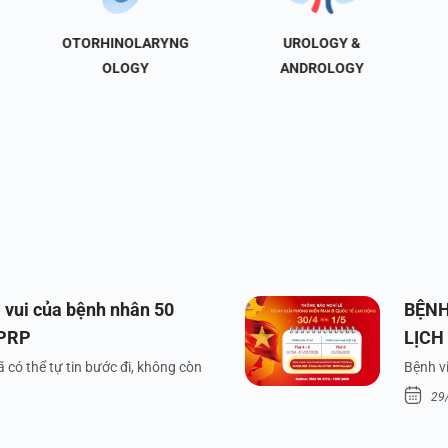
OTORHINOLARYNG
UROLOGY &
OLOGY
ANDROLOGY
 vui của bệnh nhân 50
BỆNH
 PRP
LỊCH
VÀ Q
 có thể tự tin bước đi, không còn
Bệnh vi
29