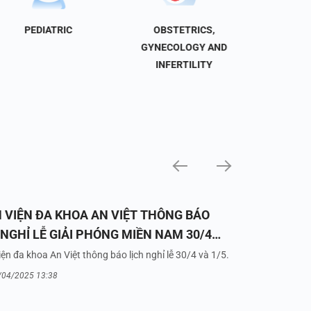
PEDIATRIC
OBSTETRICS,
NEU
GYNECOLOGY AND
INFERTILITY
 VIỆN ĐA KHOA AN VIỆT THÔNG BÁO
 NGHỈ LỄ GIẢI PHÓNG MIỀN NAM 30/4
UỐC TẾ LAO ĐỘNG 1/5/2025
ện đa khoa An Việt thông báo lịch nghỉ lễ 30/4 và 1/5.
/04/2025 13:38