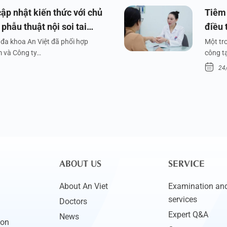
ập nhật kiến thức với chủ
Tiêm 
phẫu thuật nội soi tai
điều 
đa khoa An Việt đã phối hợp
Một tr
m và Công ty…
công tạ
24
ABOUT US
SERVICE
About An Viet
Examination and
services
Doctors
Expert Q&A
News
ion