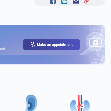
Make an appointment
 and