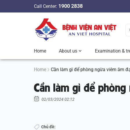
S
1900 2838
Call Center:
k
i
p
t
o
c
Home
About us
Examination & tr
o
n
t
Home
Cần làm gì để phòng ngừa viêm âm đ
e
Cần làm gì để phòng
n
t
02/03/2024 02:12
Chủ đề: