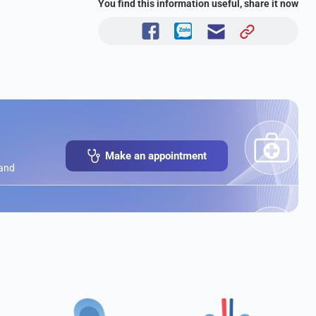
You find this information useful, share it now
Make an appointment
 and