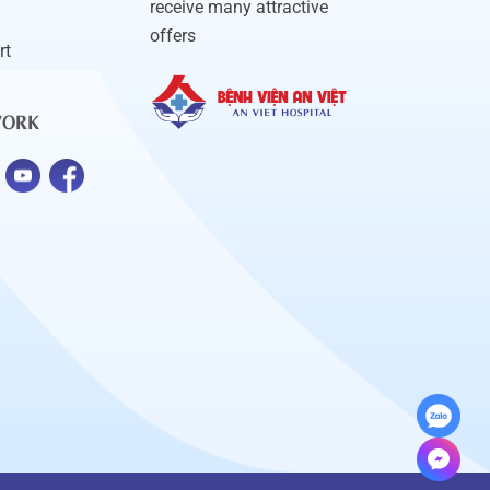
receive many attractive
offers
rt
WORK