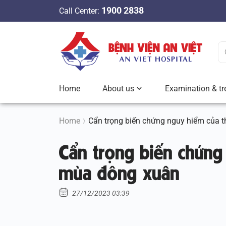
S
1900 2838
Call Center:
k
i
p
t
o
c
Home
About us
Examination & tr
o
n
t
Home
Cẩn trọng biến chứng nguy hiểm của 
e
Cẩn trọng biến chứng
n
t
mùa đông xuân
27/12/2023 03:39