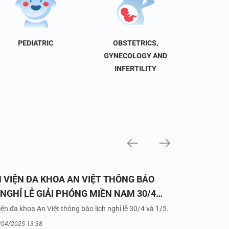
PEDIATRIC
OBSTETRICS,
NEU
GYNECOLOGY AND
INFERTILITY
 VIỆN ĐA KHOA AN VIỆT THÔNG BÁO
 NGHỈ LỄ GIẢI PHÓNG MIỀN NAM 30/4
UỐC TẾ LAO ĐỘNG 1/5/2025
ện đa khoa An Việt thông báo lịch nghỉ lễ 30/4 và 1/5.
/04/2025 13:38