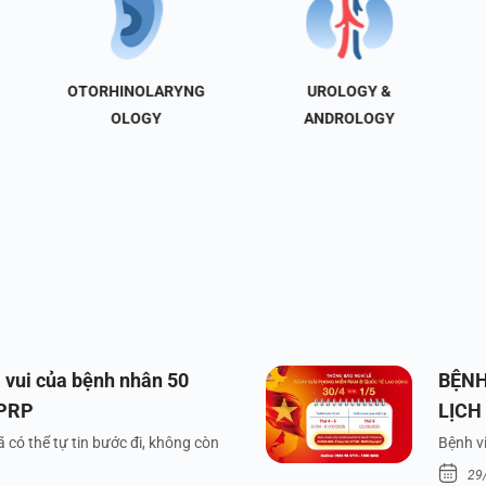
OTORHINOLARYNG
UROLOGY &
OLOGY
ANDROLOGY
 vui của bệnh nhân 50
BỆNH
 PRP
LỊCH
VÀ Q
 có thể tự tin bước đi, không còn
Bệnh vi
29