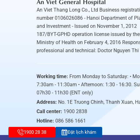
An Viet General Hospital
An Viet Thang Long Co., Ltd Business registrat
number 0106026086 - Hanoi Department of Pl
and Investment - Issued on November 1, 2012
187/BYT-GPHD operation license issued by the
Ministry of Health on February 4, 2016 Respons
professional and technical: Doctor Nguyen Thi
Working time:
From Monday to Saturday: • Mo
7:30am - 11:30am • Afternoon: 1:30 - 16:30. S
07h30 - 11h30 (ENT only)
Address:
No. 1E Truong Chinh, Thanh Xuan, H
Call center:
1900 2838
Hotline:
086 586 1661
1900 28 38
Đặt lịch khám