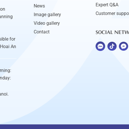
Expert Q&A
News
ion
Customer suppo
Image gallery
anning
Video gallery
SOCIAL NET
Contact
ible for
 Hoai An
rning:
unday:
anoi.