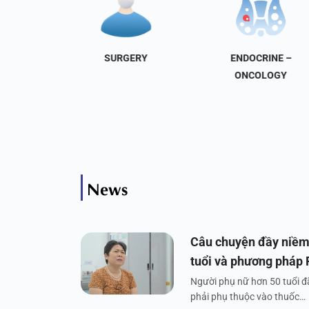
NAL
SURGERY
ENDOCRINE –
INE
ONCOLOGY
News
Câu chuyện đầy niềm
tuổi và phương pháp
Người phụ nữ hơn 50 tuổi đã
phải phụ thuộc vào thuốc…