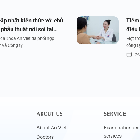
ập nhật kiến thức với chủ
Tiêm 
phẫu thuật nội soi tai
điều 
đa khoa An Việt đã phối hợp
Một tr
m và Công ty…
công tạ
24
ABOUT US
SERVICE
About An Viet
Examination and
services
Doctors