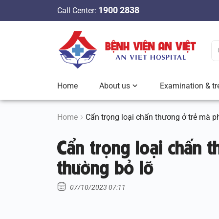
S
1900 2838
Call Center:
k
i
p
t
o
c
Home
About us
Examination & tr
o
n
t
Home
Cẩn trọng loại chấn thương ở trẻ mà 
e
Cẩn trọng loại chấn 
n
t
thường bỏ lỡ
07/10/2023 07:11