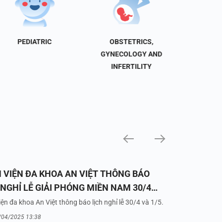
PEDIATRIC
OBSTETRICS,
NEU
GYNECOLOGY AND
INFERTILITY
 VIỆN ĐA KHOA AN VIỆT THÔNG BÁO
 NGHỈ LỄ GIẢI PHÓNG MIỀN NAM 30/4
UỐC TẾ LAO ĐỘNG 1/5/2025
ện đa khoa An Việt thông báo lịch nghỉ lễ 30/4 và 1/5.
/04/2025 13:38