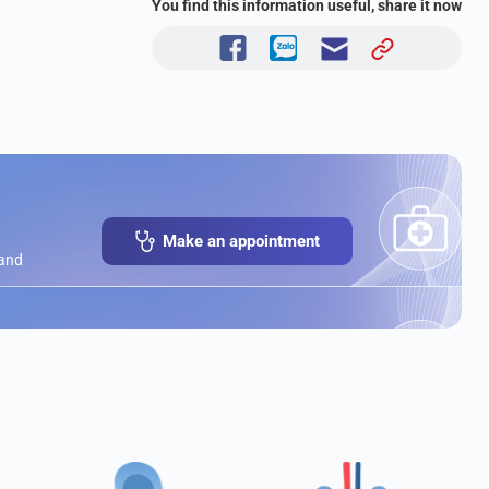
You find this information useful, share it now
Make an appointment
 and