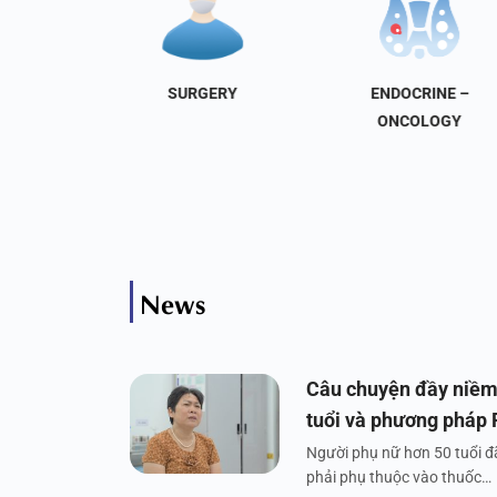
NAL
SURGERY
ENDOCRINE –
INE
ONCOLOGY
News
Câu chuyện đầy niềm
tuổi và phương pháp
Người phụ nữ hơn 50 tuổi đã
phải phụ thuộc vào thuốc…