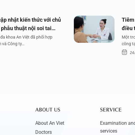
ập nhật kiến thức với chủ
Tiêm 
phẫu thuật nội soi tai
điều 
đa khoa An Việt đã phối hợp
Một tr
m và Công ty…
công tạ
24
ABOUT US
SERVICE
About An Viet
Examination and
services
Doctors