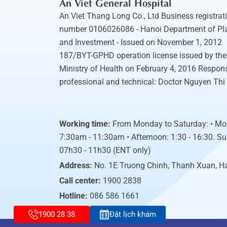
An Viet General Hospital
An Viet Thang Long Co., Ltd Business registrat
number 0106026086 - Hanoi Department of Pl
and Investment - Issued on November 1, 2012
187/BYT-GPHD operation license issued by the
Ministry of Health on February 4, 2016 Respons
professional and technical: Doctor Nguyen Thi
Working time:
From Monday to Saturday: • Mo
7:30am - 11:30am • Afternoon: 1:30 - 16:30. S
07h30 - 11h30 (ENT only)
Address:
No. 1E Truong Chinh, Thanh Xuan, H
Call center:
1900 2838
Hotline:
086 586 1661
1900 28 38
Đặt lịch khám