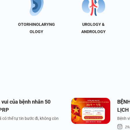
OTORHINOLARYNG
UROLOGY &
OLOGY
ANDROLOGY
 vui của bệnh nhân 50
BỆNH
 PRP
LỊCH
VÀ Q
 có thể tự tin bước đi, không còn
Bệnh vi
29