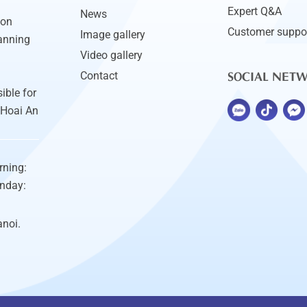
Expert Q&A
News
ion
Customer suppo
Image gallery
anning
Video gallery
SOCIAL NET
Contact
ible for
 Hoai An
rning:
unday:
anoi.