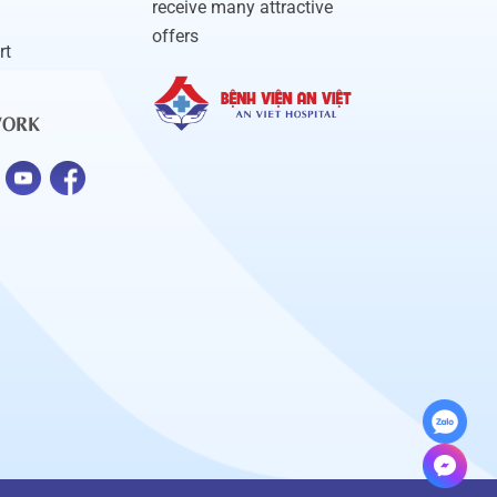
receive many attractive
offers
rt
WORK