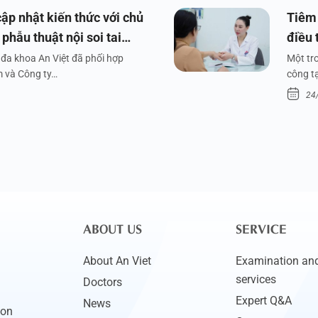
ập nhật kiến thức với chủ
Tiêm 
phẫu thuật nội soi tai
điều 
đa khoa An Việt đã phối hợp
Một tr
m và Công ty…
công tạ
24
ABOUT US
SERVICE
About An Viet
Examination and
services
Doctors
Expert Q&A
News
ion