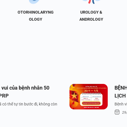
OTORHINOLARYNG
UROLOGY &
OLOGY
ANDROLOGY
 vui của bệnh nhân 50
BỆNH
 PRP
LỊCH
VÀ Q
 có thể tự tin bước đi, không còn
Bệnh vi
29