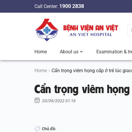
S
1900 2838
Call Center:
k
i
p
t
o
c
Home
About us
Examination & tr
o
n
t
Home
Cẩn trọng viêm họng cấp ở trẻ lúc gia
e
Cẩn trọng viêm họng 
n
t
20/09/2022 01:16
Chủ đề: