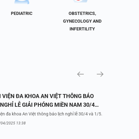
PEDIATRIC
OBSTETRICS,
NEU
GYNECOLOGY AND
INFERTILITY
 VIỆN ĐA KHOA AN VIỆT THÔNG BÁO
 NGHỈ LỄ GIẢI PHÓNG MIỀN NAM 30/4
UỐC TẾ LAO ĐỘNG 1/5/2025
ện đa khoa An Việt thông báo lịch nghỉ lễ 30/4 và 1/5.
/04/2025 13:38