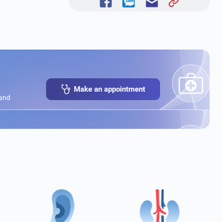
Make an appointment
 and