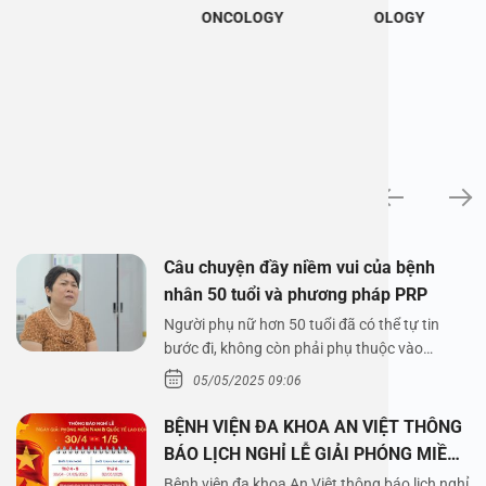
ONCOLOGY
OLOGY
News
Câu chuyện đầy niềm vui của bệnh
nhân 50 tuổi và phương pháp PRP
Người phụ nữ hơn 50 tuổi đã có thể tự tin
bước đi, không còn phải phụ thuộc vào
thuốc…
05/05/2025 09:06
BỆNH VIỆN ĐA KHOA AN VIỆT THÔNG
BÁO LỊCH NGHỈ LỄ GIẢI PHÓNG MIỀN
NAM 30/4 VÀ QUỐC TẾ LAO ĐỘNG
Bệnh viện đa khoa An Việt thông báo lịch nghỉ