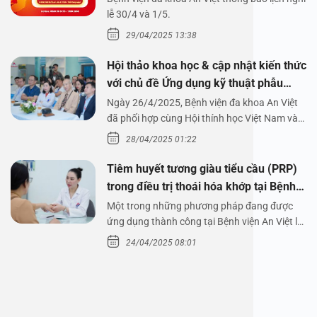
1/5/2025
lễ 30/4 và 1/5.
29/04/2025 13:38
Hội thảo khoa học & cập nhật kiến thức
với chủ đề Ứng dụng kỹ thuật phẫu
thuật nội soi tai dưới nước
Ngày 26/4/2025, Bệnh viện đa khoa An Việt
đã phối hợp cùng Hội thính học Việt Nam và
Công ty…
28/04/2025 01:22
Tiêm huyết tương giàu tiểu cầu (PRP)
trong điều trị thoái hóa khớp tại Bệnh
viện An Việt
Một trong những phương pháp đang được
ứng dụng thành công tại Bệnh viện An Việt là
tiêm huyết tương…
24/04/2025 08:01