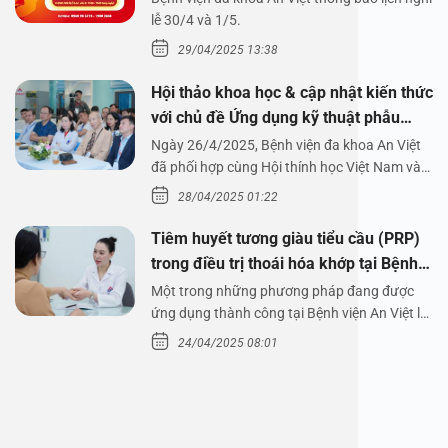
1/5/2025
lễ 30/4 và 1/5.
29/04/2025 13:38
Hội thảo khoa học & cập nhật kiến thức
với chủ đề Ứng dụng kỹ thuật phẫu
thuật nội soi tai dưới nước
Ngày 26/4/2025, Bệnh viện đa khoa An Việt
đã phối hợp cùng Hội thính học Việt Nam và
Công ty…
28/04/2025 01:22
Tiêm huyết tương giàu tiểu cầu (PRP)
trong điều trị thoái hóa khớp tại Bệnh
viện An Việt
Một trong những phương pháp đang được
ứng dụng thành công tại Bệnh viện An Việt là
tiêm huyết tương…
24/04/2025 08:01