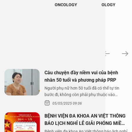
ONCOLOGY
OLOGY
News
Câu chuyện đầy niềm vui của bệnh
nhân 50 tuổi và phương pháp PRP
Người phụ nữ hơn 50 tuổi đã có thể tự tin
bước đi, không còn phải phụ thuộc vào
thuốc…
05/05/2025 09:06
BỆNH VIỆN ĐA KHOA AN VIỆT THÔNG
BÁO LỊCH NGHỈ LỄ GIẢI PHÓNG MIỀN
NAM 30/4 VÀ QUỐC TẾ LAO ĐỘNG
Bệnh viện đa khoa An Việt thông báo lịch nghỉ