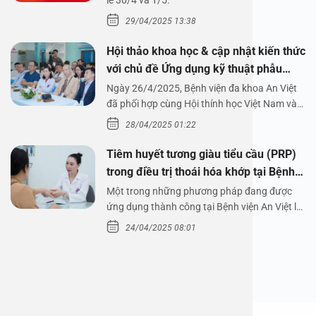
1/5/2025
lễ 30/4 và 1/5.
29/04/2025 13:38
Hội thảo khoa học & cập nhật kiến thức
với chủ đề Ứng dụng kỹ thuật phẫu
thuật nội soi tai dưới nước
Ngày 26/4/2025, Bệnh viện đa khoa An Việt
đã phối hợp cùng Hội thính học Việt Nam và
Công ty…
28/04/2025 01:22
Tiêm huyết tương giàu tiểu cầu (PRP)
trong điều trị thoái hóa khớp tại Bệnh
viện An Việt
Một trong những phương pháp đang được
ứng dụng thành công tại Bệnh viện An Việt là
tiêm huyết tương…
24/04/2025 08:01