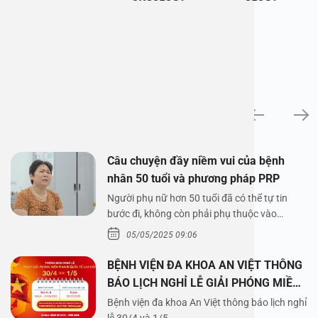
News
Câu chuyện đầy niềm vui của bệnh
nhân 50 tuổi và phương pháp PRP
Người phụ nữ hơn 50 tuổi đã có thể tự tin
bước đi, không còn phải phụ thuộc vào
thuốc…
05/05/2025 09:06
BỆNH VIỆN ĐA KHOA AN VIỆT THÔNG
BÁO LỊCH NGHỈ LỄ GIẢI PHÓNG MIỀN
NAM 30/4 VÀ QUỐC TẾ LAO ĐỘNG
Bệnh viện đa khoa An Việt thông báo lịch nghỉ