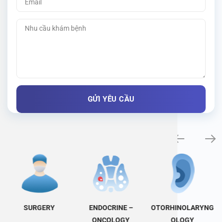
Specialty examination
SURGERY
ENDOCRINE –
OTORHINOLARYNG
ONCOLOGY
OLOGY