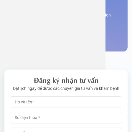
appointment
Work perm
Function
Tongue – 
Gói khám 
Q&A
Register now to receive consultation and examination
from experts
Driving l
Cell ana
Nasal Po
Gói khám 
Policy
Make an appointment
Pre-Empl
Neurolog
Gói khám 
Gói khám
Đăng ký nhận tư vấn
Đặt lịch ngay để được các chuyên gia tư vấn và khám bệnh