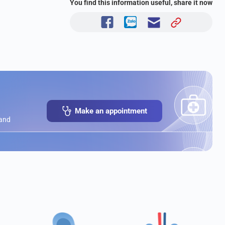
You find this information useful, share it now
Make an appointment
 and