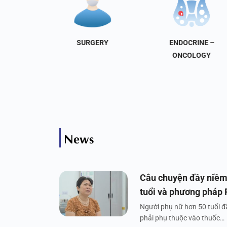
NAL
SURGERY
ENDOCRINE –
INE
ONCOLOGY
News
Câu chuyện đầy niềm
tuổi và phương pháp
Người phụ nữ hơn 50 tuổi đã
phải phụ thuộc vào thuốc…