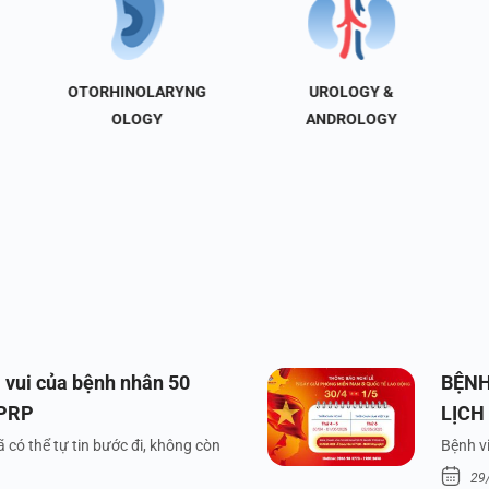
OTORHINOLARYNG
UROLOGY &
OLOGY
ANDROLOGY
 vui của bệnh nhân 50
BỆNH
 PRP
LỊCH
VÀ Q
 có thể tự tin bước đi, không còn
Bệnh vi
29