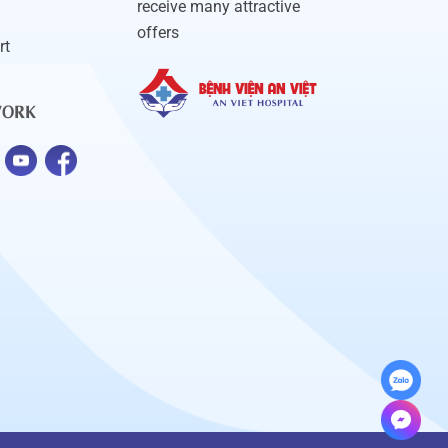
receive many attractive
offers
rt
WORK