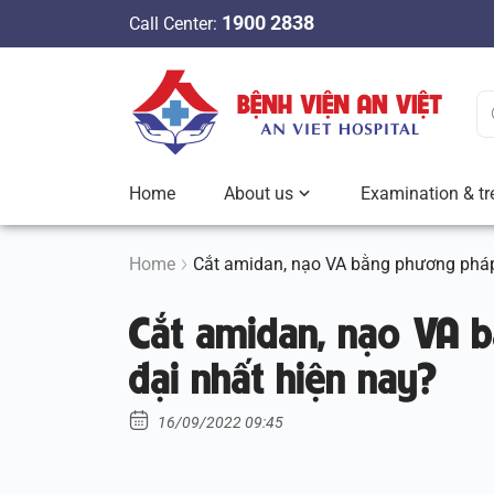
S
1900 2838
Call Center:
k
i
p
t
o
c
Home
About us
Examination & tr
o
n
t
Home
Cắt amidan, nạo VA bằng phương pháp
e
Cắt amidan, nạo VA 
n
t
đại nhất hiện nay?
16/09/2022 09:45