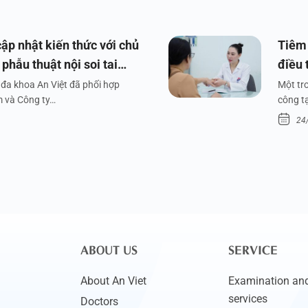
ập nhật kiến thức với chủ
Tiêm 
phẫu thuật nội soi tai
điều 
đa khoa An Việt đã phối hợp
Một tr
m và Công ty…
công tạ
24
ABOUT US
SERVICE
About An Viet
Examination and
services
Doctors