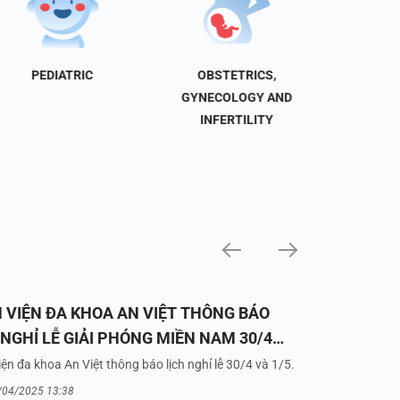
PEDIATRIC
OBSTETRICS,
NEU
GYNECOLOGY AND
INFERTILITY
 VIỆN ĐA KHOA AN VIỆT THÔNG BÁO
 NGHỈ LỄ GIẢI PHÓNG MIỀN NAM 30/4
UỐC TẾ LAO ĐỘNG 1/5/2025
ện đa khoa An Việt thông báo lịch nghỉ lễ 30/4 và 1/5.
/04/2025 13:38