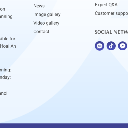
Expert Q&A
News
ion
Customer suppo
Image gallery
anning
Video gallery
SOCIAL NET
Contact
ible for
 Hoai An
rning:
unday:
anoi.