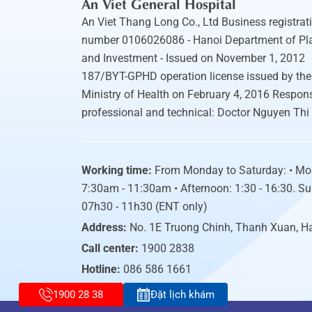
An Viet General Hospital
An Viet Thang Long Co., Ltd Business registrat
number 0106026086 - Hanoi Department of Pl
and Investment - Issued on November 1, 2012
187/BYT-GPHD operation license issued by the
Ministry of Health on February 4, 2016 Respons
professional and technical: Doctor Nguyen Thi
Working time:
From Monday to Saturday: • Mo
7:30am - 11:30am • Afternoon: 1:30 - 16:30. S
07h30 - 11h30 (ENT only)
Address:
No. 1E Truong Chinh, Thanh Xuan, H
Call center:
1900 2838
Hotline:
086 586 1661
1900 28 38
Đặt lịch khám