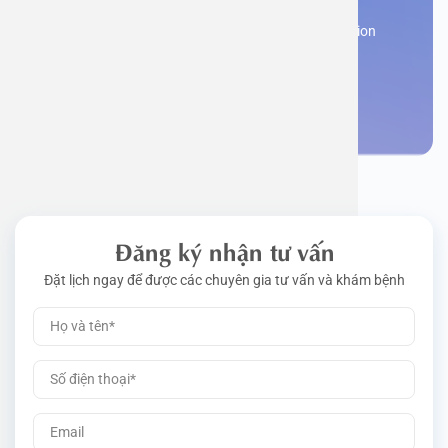
Work perm
Function
Tongue – 
Gói khám 
Q&A
Register now to receive consultation and examination
from experts
Driving l
Cell ana
Nasal Po
Gói khám 
Policy
Make an appointment
Pre-Empl
Neurolog
Gói khám 
Gói khám
Đăng ký nhận tư vấn
Đặt lịch ngay để được các chuyên gia tư vấn và khám bệnh