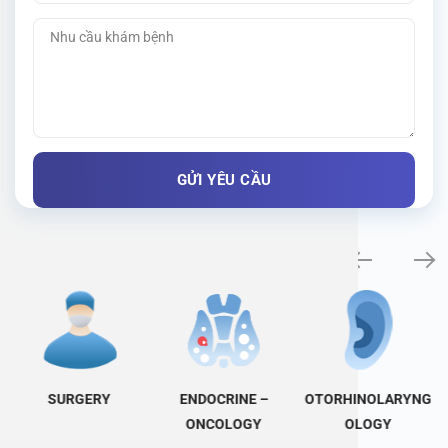
Specialty examination
SURGERY
ENDOCRINE –
OTORHINOLARYNG
ONCOLOGY
OLOGY