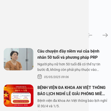
News
Câu chuyện đầy niềm vui của bệnh
nhân 50 tuổi và phương pháp PRP
Người phụ nữ hơn 50 tuổi đã có thể tự tin
bước đi, không còn phải phụ thuộc vào
thuốc…
05/05/2025 09:06
BỆNH VIỆN ĐA KHOA AN VIỆT THÔNG
BÁO LỊCH NGHỈ LỄ GIẢI PHÓNG MIỀN
NAM 30/4 VÀ QUỐC TẾ LAO ĐỘNG
Bệnh viện đa khoa An Việt thông báo lịch nghỉ
1/5/2025
lễ 30/4 và 1/5.