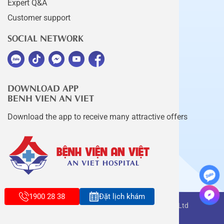
Expert Q&A
Customer support
SOCIAL NETWORK
DOWNLOAD APP
BENH VIEN AN VIET
Download the app to receive many attractive offers
1900 28 38
Đặt lịch khám
Copyright belongs to An Viet Thang Long Co., Ltd
Terms of use