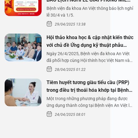
NAM 30/4 VÀ QUỐC TẾ LAO ĐỘNG
Bệnh viện đa khoa An Việt thông báo lịch nghỉ
1/5/2025
lễ 30/4 và 1/5.
29/04/2025 13:38
Hội thảo khoa học & cập nhật kiến thức
với chủ đề Ứng dụng kỹ thuật phẫu
thuật nội soi tai dưới nước
Ngày 26/4/2025, Bệnh viện đa khoa An Việt
đã phối hợp cùng Hội thính học Việt Nam và
Công ty…
28/04/2025 01:22
Tiêm huyết tương giàu tiểu cầu (PRP)
trong điều trị thoái hóa khớp tại Bệnh
viện An Việt
Một trong những phương pháp đang được
ứng dụng thành công tại Bệnh viện An Việt là
tiêm huyết tương…
24/04/2025 08:01