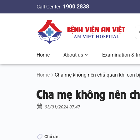
S
1900 2838
Call Center:
k
i
p
t
o
c
Home
About us
Examination & tr
o
n
t
Home
Cha mẹ không nên chủ quan khi con b
e
Cha mẹ không nên ch
n
t
03/01/2024 07:47
Chủ đề: