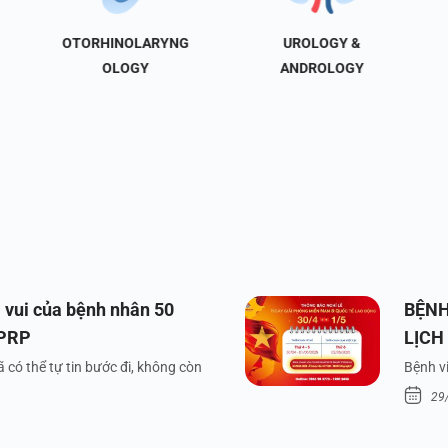
OTORHINOLARYNG
UROLOGY &
OLOGY
ANDROLOGY
 vui của bệnh nhân 50
BỆNH
 PRP
LỊCH
VÀ Q
 có thể tự tin bước đi, không còn
Bệnh vi
29