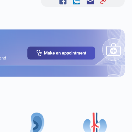
Make an appointment
 and