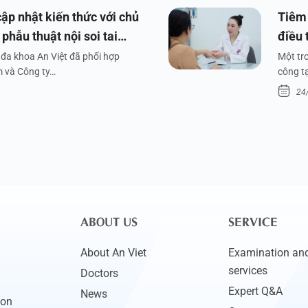
ập nhật kiến thức với chủ
Tiêm 
phẫu thuật nội soi tai
điều 
đa khoa An Việt đã phối hợp
Một tr
m và Công ty…
công tạ
24
ABOUT US
SERVICE
About An Viet
Examination and
services
Doctors
Expert Q&A
News
ion