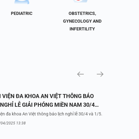
PEDIATRIC
OBSTETRICS,
NEU
GYNECOLOGY AND
INFERTILITY
 VIỆN ĐA KHOA AN VIỆT THÔNG BÁO
 NGHỈ LỄ GIẢI PHÓNG MIỀN NAM 30/4
UỐC TẾ LAO ĐỘNG 1/5/2025
ện đa khoa An Việt thông báo lịch nghỉ lễ 30/4 và 1/5.
/04/2025 13:38