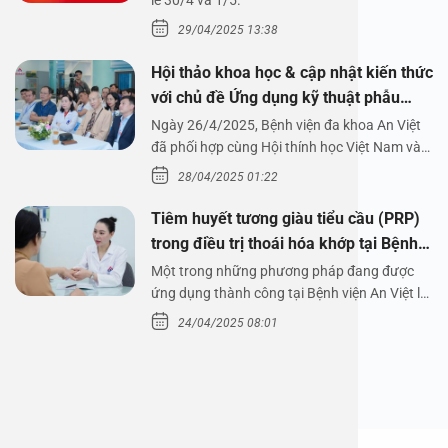
1/5/2025
lễ 30/4 và 1/5.
29/04/2025 13:38
Hội thảo khoa học & cập nhật kiến thức
với chủ đề Ứng dụng kỹ thuật phẫu
thuật nội soi tai dưới nước
Ngày 26/4/2025, Bệnh viện đa khoa An Việt
đã phối hợp cùng Hội thính học Việt Nam và
Công ty…
28/04/2025 01:22
Tiêm huyết tương giàu tiểu cầu (PRP)
trong điều trị thoái hóa khớp tại Bệnh
viện An Việt
Một trong những phương pháp đang được
ứng dụng thành công tại Bệnh viện An Việt là
tiêm huyết tương…
24/04/2025 08:01