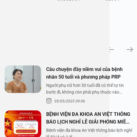
News
Câu chuyện đầy niềm vui của bệnh
nhân 50 tuổi và phương pháp PRP
Người phụ nữ hơn 50 tuổi đã có thể tự tin
bước đi, không còn phải phụ thuộc vào
thuốc…
05/05/2025 09:06
BỆNH VIỆN ĐA KHOA AN VIỆT THÔNG
BÁO LỊCH NGHỈ LỄ GIẢI PHÓNG MIỀN
NAM 30/4 VÀ QUỐC TẾ LAO ĐỘNG
Bệnh viện đa khoa An Việt thông báo lịch nghỉ