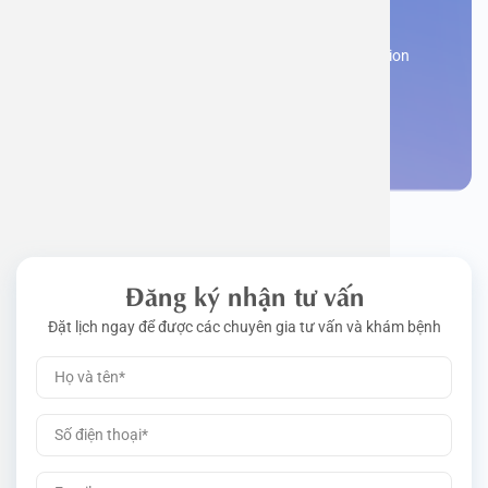
appointment
Work perm
Function
Tongue – 
Gói khám 
Q&A
Register now to receive consultation and examination
from experts
Driving l
Cell ana
Nasal Po
Gói khám 
Policy
Make an appointment
Pre-Empl
Neurolog
Gói khám 
Gói khám
Đăng ký nhận tư vấn
Đặt lịch ngay để được các chuyên gia tư vấn và khám bệnh