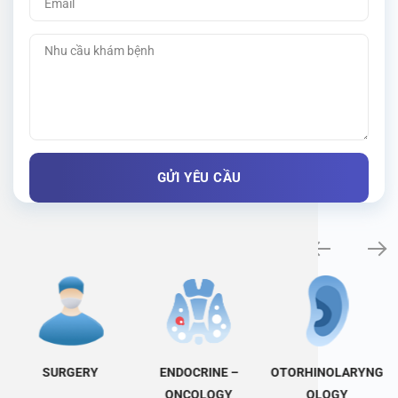
Specialty examination
SURGERY
ENDOCRINE –
OTORHINOLARYNG
ONCOLOGY
OLOGY