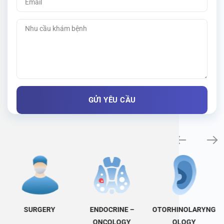
Specialty examination
SURGERY
ENDOCRINE –
OTORHINOLARYNG
ONCOLOGY
OLOGY