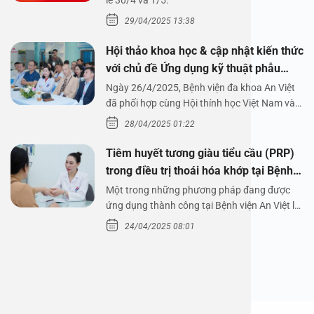
1/5/2025
lễ 30/4 và 1/5.
29/04/2025 13:38
Hội thảo khoa học & cập nhật kiến thức
với chủ đề Ứng dụng kỹ thuật phẫu
thuật nội soi tai dưới nước
Ngày 26/4/2025, Bệnh viện đa khoa An Việt
đã phối hợp cùng Hội thính học Việt Nam và
Công ty…
28/04/2025 01:22
Tiêm huyết tương giàu tiểu cầu (PRP)
trong điều trị thoái hóa khớp tại Bệnh
viện An Việt
Một trong những phương pháp đang được
ứng dụng thành công tại Bệnh viện An Việt là
tiêm huyết tương…
24/04/2025 08:01