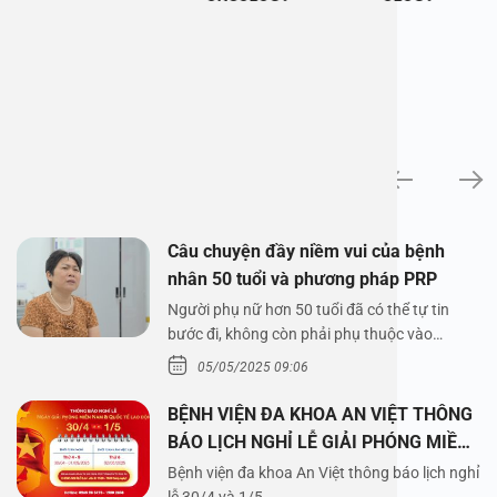
News
Câu chuyện đầy niềm vui của bệnh
nhân 50 tuổi và phương pháp PRP
Người phụ nữ hơn 50 tuổi đã có thể tự tin
bước đi, không còn phải phụ thuộc vào
thuốc…
05/05/2025 09:06
BỆNH VIỆN ĐA KHOA AN VIỆT THÔNG
BÁO LỊCH NGHỈ LỄ GIẢI PHÓNG MIỀN
NAM 30/4 VÀ QUỐC TẾ LAO ĐỘNG
Bệnh viện đa khoa An Việt thông báo lịch nghỉ