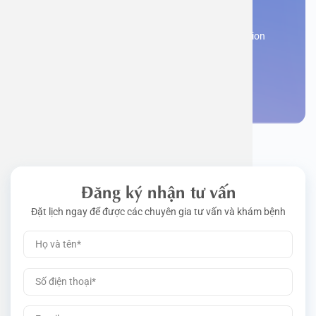
appointment
Work perm
Function
Tongue – 
Gói khám 
Q&A
Register now to receive consultation and examination
from experts
Driving l
Cell ana
Nasal Po
Gói khám 
Policy
Make an appointment
Pre-Empl
Neurolog
Gói khám 
Gói khám
Đăng ký nhận tư vấn
Đặt lịch ngay để được các chuyên gia tư vấn và khám bệnh