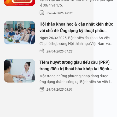
1/5/2025
lễ 30/4 và 1/5.
29/04/2025 13:38
Hội thảo khoa học & cập nhật kiến thức
với chủ đề Ứng dụng kỹ thuật phẫu
thuật nội soi tai dưới nước
Ngày 26/4/2025, Bệnh viện đa khoa An Việt
đã phối hợp cùng Hội thính học Việt Nam và
Công ty…
28/04/2025 01:22
Tiêm huyết tương giàu tiểu cầu (PRP)
trong điều trị thoái hóa khớp tại Bệnh
viện An Việt
Một trong những phương pháp đang được
ứng dụng thành công tại Bệnh viện An Việt là
tiêm huyết tương…
24/04/2025 08:01