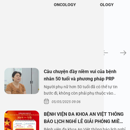
ONCOLOGY
OLOGY
News
Câu chuyện đầy niềm vui của bệnh
nhân 50 tuổi và phương pháp PRP
Người phụ nữ hơn 50 tuổi đã có thể tự tin
bước đi, không còn phải phụ thuộc vào
thuốc…
05/05/2025 09:06
BỆNH VIỆN ĐA KHOA AN VIỆT THÔNG
BÁO LỊCH NGHỈ LỄ GIẢI PHÓNG MIỀN
NAM 30/4 VÀ QUỐC TẾ LAO ĐỘNG
Bệnh viện đa khoa An Việt thông báo lịch nghỉ