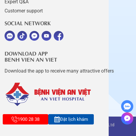
Expert Q&A
Customer support
SOCIAL NETWORK
DOWNLOAD APP
BENH VIEN AN VIET
Download the app to receive many attractive offers
1900 28 38
Đặt lịch khám
Copyright belongs to An Viet Thang Long Co., Ltd
Terms of use