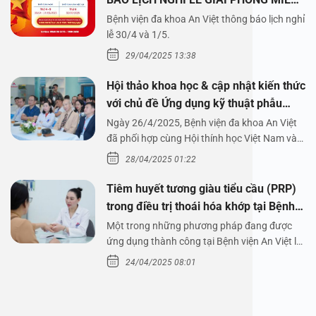
NAM 30/4 VÀ QUỐC TẾ LAO ĐỘNG
Bệnh viện đa khoa An Việt thông báo lịch nghỉ
1/5/2025
lễ 30/4 và 1/5.
29/04/2025 13:38
Hội thảo khoa học & cập nhật kiến thức
với chủ đề Ứng dụng kỹ thuật phẫu
thuật nội soi tai dưới nước
Ngày 26/4/2025, Bệnh viện đa khoa An Việt
đã phối hợp cùng Hội thính học Việt Nam và
Công ty…
28/04/2025 01:22
Tiêm huyết tương giàu tiểu cầu (PRP)
trong điều trị thoái hóa khớp tại Bệnh
viện An Việt
Một trong những phương pháp đang được
ứng dụng thành công tại Bệnh viện An Việt là
tiêm huyết tương…
24/04/2025 08:01