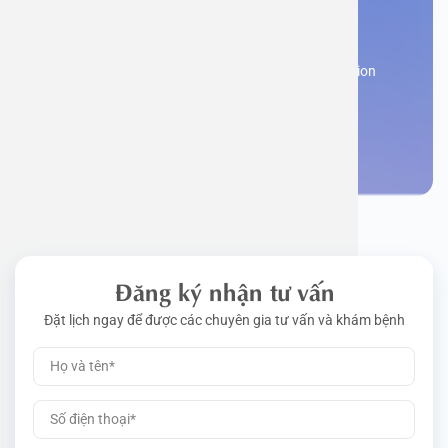
You need to make an
Work perm
Function
Tongue – 
Gói khám 
Q&A
appointment
Register now to receive consultation and examination
Driving l
Cell ana
Nasal Po
Gói khám 
Policy
from experts
Pre-Empl
Neurolog
Gói khám 
Make an appointment
Gói khám
Đăng ký nhận tư vấn
Đặt lịch ngay để được các chuyên gia tư vấn và khám bệnh