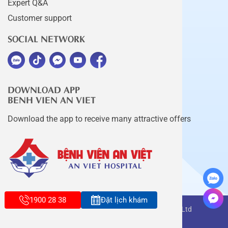
Expert Q&A
Customer support
SOCIAL NETWORK
DOWNLOAD APP
BENH VIEN AN VIET
Download the app to receive many attractive offers
1900 28 38
Đặt lịch khám
Copyright belongs to An Viet Thang Long Co., Ltd
Terms of use