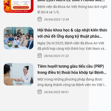
NAM 30/4 VÀ QUỐC TẾ LAO ĐỘNG
Bệnh viện đa khoa An Việt thông báo lịch nghỉ
1/5/2025
lễ 30/4 và 1/5.
29/04/2025 13:38
Hội thảo khoa học & cập nhật kiến thức
với chủ đề Ứng dụng kỹ thuật phẫu
thuật nội soi tai dưới nước
Ngày 26/4/2025, Bệnh viện đa khoa An Việt
đã phối hợp cùng Hội thính học Việt Nam và
Công ty…
28/04/2025 01:22
Tiêm huyết tương giàu tiểu cầu (PRP)
trong điều trị thoái hóa khớp tại Bệnh
viện An Việt
Một trong những phương pháp đang được
ứng dụng thành công tại Bệnh viện An Việt là
tiêm huyết tương…
24/04/2025 08:01