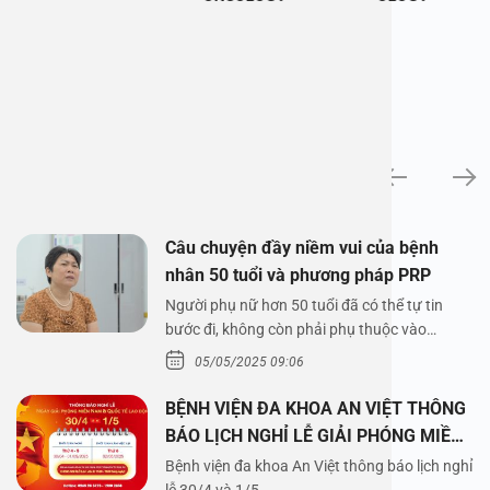
News
Câu chuyện đầy niềm vui của bệnh
nhân 50 tuổi và phương pháp PRP
Người phụ nữ hơn 50 tuổi đã có thể tự tin
bước đi, không còn phải phụ thuộc vào
thuốc…
05/05/2025 09:06
BỆNH VIỆN ĐA KHOA AN VIỆT THÔNG
BÁO LỊCH NGHỈ LỄ GIẢI PHÓNG MIỀN
NAM 30/4 VÀ QUỐC TẾ LAO ĐỘNG
Bệnh viện đa khoa An Việt thông báo lịch nghỉ