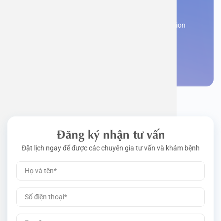
appointment
Work perm
Function
Tongue – 
Gói khám 
Q&A
Register now to receive consultation and examination
from experts
Driving l
Cell ana
Nasal Po
Gói khám 
Policy
Make an appointment
Pre-Empl
Neurolog
Gói khám 
Gói khám
Đăng ký nhận tư vấn
Đặt lịch ngay để được các chuyên gia tư vấn và khám bệnh