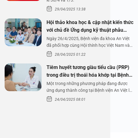
1/5/2025
lễ 30/4 và 1/5.
29/04/2025 13:38
Hội thảo khoa học & cập nhật kiến thức
với chủ đề Ứng dụng kỹ thuật phẫu
thuật nội soi tai dưới nước
Ngày 26/4/2025, Bệnh viện đa khoa An Việt
đã phối hợp cùng Hội thính học Việt Nam và
Công ty…
28/04/2025 01:22
Tiêm huyết tương giàu tiểu cầu (PRP)
trong điều trị thoái hóa khớp tại Bệnh
viện An Việt
Một trong những phương pháp đang được
ứng dụng thành công tại Bệnh viện An Việt là
tiêm huyết tương…
24/04/2025 08:01