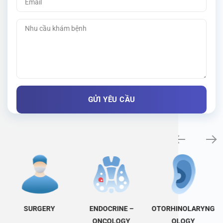
Specialty examination
SURGERY
ENDOCRINE –
OTORHINOLARYNG
ONCOLOGY
OLOGY