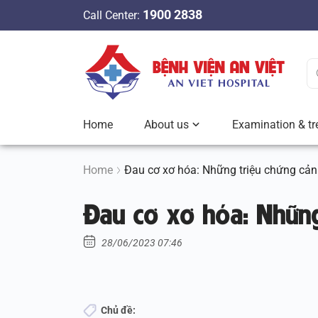
S
1900 2838
Call Center:
k
i
p
t
o
c
Home
About us
Examination & tr
o
n
t
Home
Đau cơ xơ hóa: Những triệu chứng cả
e
Đau cơ xơ hóa: Những
n
t
28/06/2023 07:46
Chủ đề: