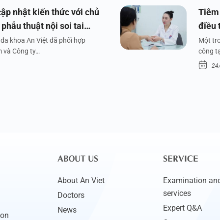
ập nhật kiến thức với chủ
Tiêm 
phẫu thuật nội soi tai
điều 
đa khoa An Việt đã phối hợp
Một tr
m và Công ty…
công tạ
24
ABOUT US
SERVICE
About An Viet
Examination and
services
Doctors
Expert Q&A
News
ion