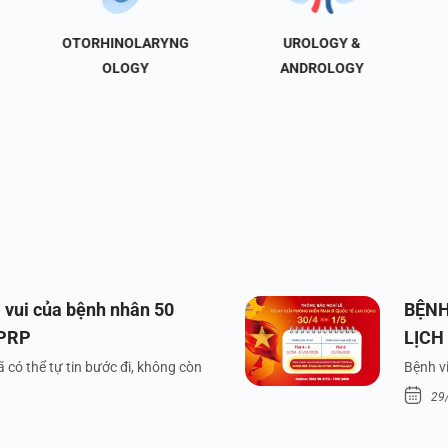
OTORHINOLARYNG
UROLOGY &
OLOGY
ANDROLOGY
 vui của bệnh nhân 50
BỆNH
 PRP
LỊCH
VÀ Q
 có thể tự tin bước đi, không còn
Bệnh vi
29