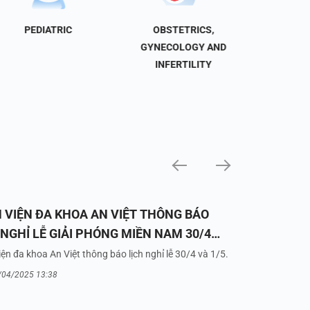
PEDIATRIC
OBSTETRICS,
NEU
GYNECOLOGY AND
INFERTILITY
 VIỆN ĐA KHOA AN VIỆT THÔNG BÁO
 NGHỈ LỄ GIẢI PHÓNG MIỀN NAM 30/4
UỐC TẾ LAO ĐỘNG 1/5/2025
ện đa khoa An Việt thông báo lịch nghỉ lễ 30/4 và 1/5.
/04/2025 13:38