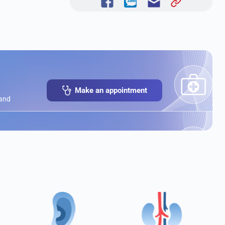
Make an appointment
 and