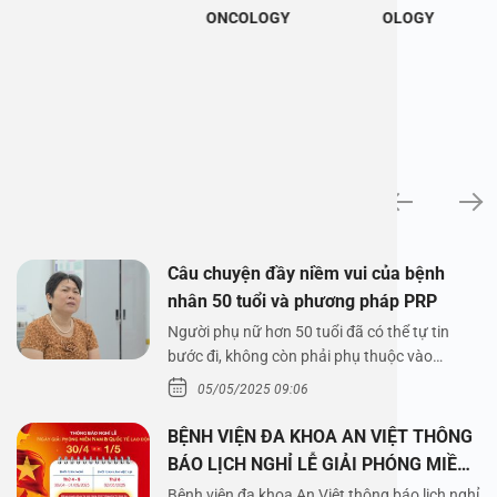
ONCOLOGY
OLOGY
News
Câu chuyện đầy niềm vui của bệnh
nhân 50 tuổi và phương pháp PRP
Người phụ nữ hơn 50 tuổi đã có thể tự tin
bước đi, không còn phải phụ thuộc vào
thuốc…
05/05/2025 09:06
BỆNH VIỆN ĐA KHOA AN VIỆT THÔNG
BÁO LỊCH NGHỈ LỄ GIẢI PHÓNG MIỀN
NAM 30/4 VÀ QUỐC TẾ LAO ĐỘNG
Bệnh viện đa khoa An Việt thông báo lịch nghỉ