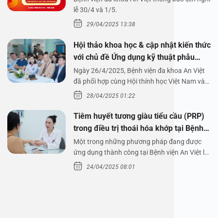
1/5/2025
lễ 30/4 và 1/5.
29/04/2025 13:38
Hội thảo khoa học & cập nhật kiến thức
với chủ đề Ứng dụng kỹ thuật phẫu
thuật nội soi tai dưới nước
Ngày 26/4/2025, Bệnh viện đa khoa An Việt
đã phối hợp cùng Hội thính học Việt Nam và
Công ty…
28/04/2025 01:22
Tiêm huyết tương giàu tiểu cầu (PRP)
trong điều trị thoái hóa khớp tại Bệnh
viện An Việt
Một trong những phương pháp đang được
ứng dụng thành công tại Bệnh viện An Việt là
tiêm huyết tương…
24/04/2025 08:01