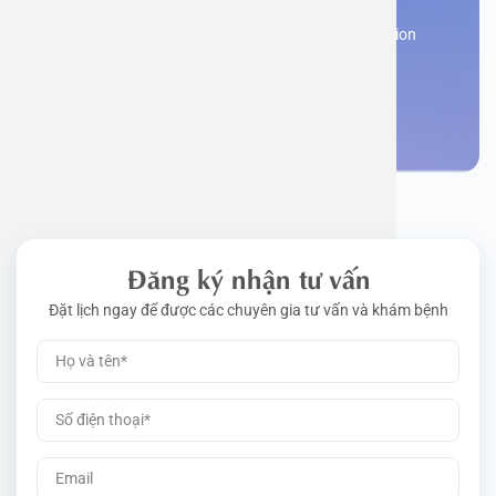
Work perm
Function
Tongue – 
Gói khám 
Q&A
Register now to receive consultation and examination
from experts
Driving l
Cell ana
Nasal Po
Gói khám 
Policy
Make an appointment
Pre-Empl
Neurolog
Gói khám 
Gói khám
Đăng ký nhận tư vấn
Đặt lịch ngay để được các chuyên gia tư vấn và khám bệnh