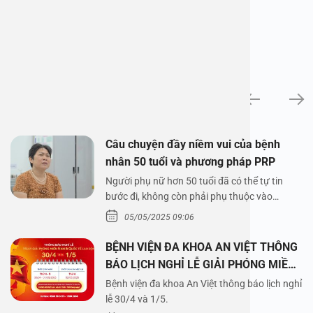
News
Câu chuyện đầy niềm vui của bệnh
nhân 50 tuổi và phương pháp PRP
Người phụ nữ hơn 50 tuổi đã có thể tự tin
bước đi, không còn phải phụ thuộc vào
thuốc…
05/05/2025 09:06
BỆNH VIỆN ĐA KHOA AN VIỆT THÔNG
BÁO LỊCH NGHỈ LỄ GIẢI PHÓNG MIỀN
NAM 30/4 VÀ QUỐC TẾ LAO ĐỘNG
Bệnh viện đa khoa An Việt thông báo lịch nghỉ
1/5/2025
lễ 30/4 và 1/5.