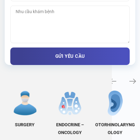
Specialty examination
SURGERY
ENDOCRINE –
OTORHINOLARYNG
ONCOLOGY
OLOGY