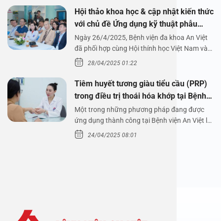
Hội thảo khoa học & cập nhật kiến thức
với chủ đề Ứng dụng kỹ thuật phẫu
thuật nội soi tai dưới nước
Ngày 26/4/2025, Bệnh viện đa khoa An Việt
đã phối hợp cùng Hội thính học Việt Nam và
Công ty…
28/04/2025 01:22
Tiêm huyết tương giàu tiểu cầu (PRP)
trong điều trị thoái hóa khớp tại Bệnh
viện An Việt
Một trong những phương pháp đang được
ứng dụng thành công tại Bệnh viện An Việt là
tiêm huyết tương…
24/04/2025 08:01