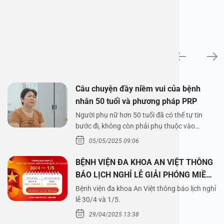
News
Câu chuyện đầy niềm vui của bệnh
nhân 50 tuổi và phương pháp PRP
Người phụ nữ hơn 50 tuổi đã có thể tự tin
bước đi, không còn phải phụ thuộc vào
thuốc…
05/05/2025 09:06
BỆNH VIỆN ĐA KHOA AN VIỆT THÔNG
BÁO LỊCH NGHỈ LỄ GIẢI PHÓNG MIỀN
NAM 30/4 VÀ QUỐC TẾ LAO ĐỘNG
Bệnh viện đa khoa An Việt thông báo lịch nghỉ
1/5/2025
lễ 30/4 và 1/5.
29/04/2025 13:38