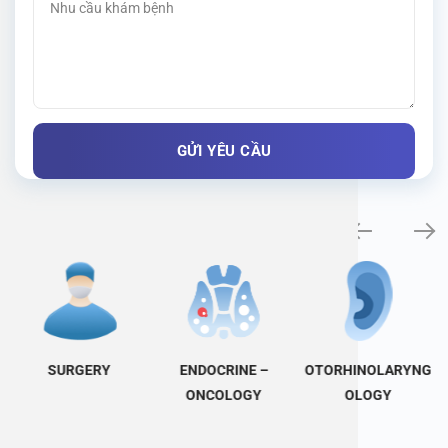
Specialty examination
SURGERY
ENDOCRINE –
OTORHINOLARYNG
ONCOLOGY
OLOGY