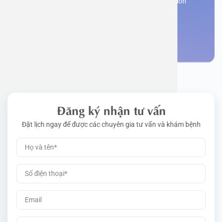
Register now to receive consultation and examination
from experts
Work perm
Function
Tongue – 
Gói khám 
Q&A
Make an appointment
Driving l
Cell ana
Nasal Po
Gói khám 
Policy
Pre-Empl
Neurolog
Gói khám 
Gói khám
Đăng ký nhận tư vấn
Đặt lịch ngay để được các chuyên gia tư vấn và khám bệnh