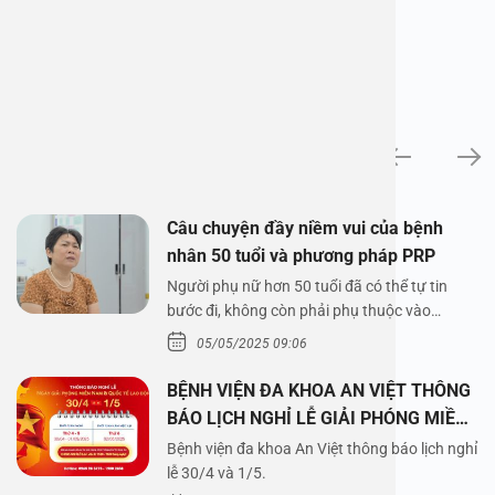
News
Câu chuyện đầy niềm vui của bệnh
nhân 50 tuổi và phương pháp PRP
Người phụ nữ hơn 50 tuổi đã có thể tự tin
bước đi, không còn phải phụ thuộc vào
thuốc…
05/05/2025 09:06
BỆNH VIỆN ĐA KHOA AN VIỆT THÔNG
BÁO LỊCH NGHỈ LỄ GIẢI PHÓNG MIỀN
NAM 30/4 VÀ QUỐC TẾ LAO ĐỘNG
Bệnh viện đa khoa An Việt thông báo lịch nghỉ
1/5/2025
lễ 30/4 và 1/5.