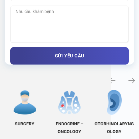
Specialty examination
SURGERY
ENDOCRINE –
OTORHINOLARYNG
ONCOLOGY
OLOGY