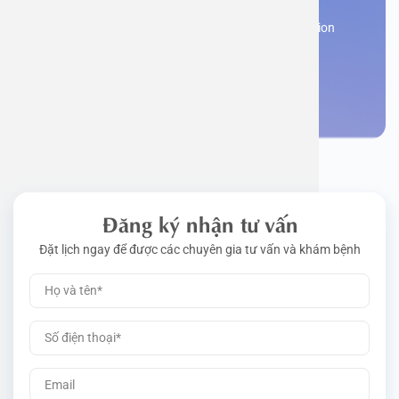
Work perm
Function
Tongue – 
Gói khám 
Q&A
Register now to receive consultation and examination
from experts
Driving l
Cell ana
Nasal Po
Gói khám 
Policy
Make an appointment
Pre-Empl
Neurolog
Gói khám 
Gói khám
Đăng ký nhận tư vấn
Đặt lịch ngay để được các chuyên gia tư vấn và khám bệnh