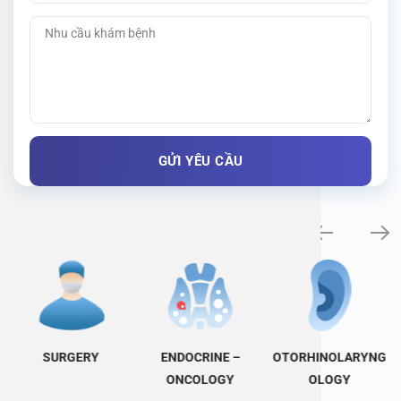
Specialty examination
SURGERY
ENDOCRINE –
OTORHINOLARYNG
ONCOLOGY
OLOGY