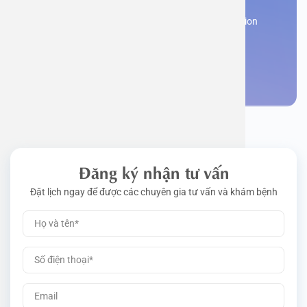
Work perm
Function
Tongue – 
Gói khám 
Q&A
Register now to receive consultation and examination
from experts
Driving l
Cell ana
Nasal Po
Gói khám 
Policy
Make an appointment
Pre-Empl
Neurolog
Gói khám 
Gói khám
Đăng ký nhận tư vấn
Đặt lịch ngay để được các chuyên gia tư vấn và khám bệnh