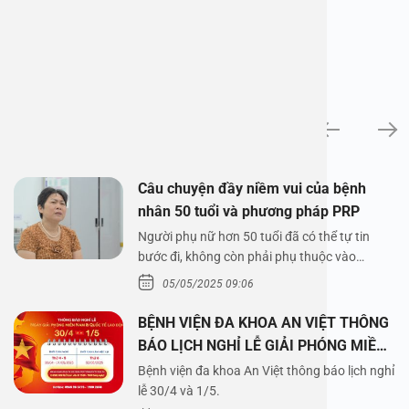
News
Câu chuyện đầy niềm vui của bệnh
nhân 50 tuổi và phương pháp PRP
Người phụ nữ hơn 50 tuổi đã có thể tự tin
bước đi, không còn phải phụ thuộc vào
thuốc…
05/05/2025 09:06
BỆNH VIỆN ĐA KHOA AN VIỆT THÔNG
BÁO LỊCH NGHỈ LỄ GIẢI PHÓNG MIỀN
NAM 30/4 VÀ QUỐC TẾ LAO ĐỘNG
Bệnh viện đa khoa An Việt thông báo lịch nghỉ
1/5/2025
lễ 30/4 và 1/5.