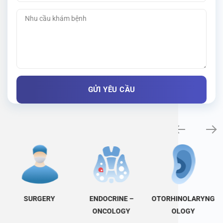
Specialty examination
SURGERY
ENDOCRINE –
OTORHINOLARYNG
ONCOLOGY
OLOGY