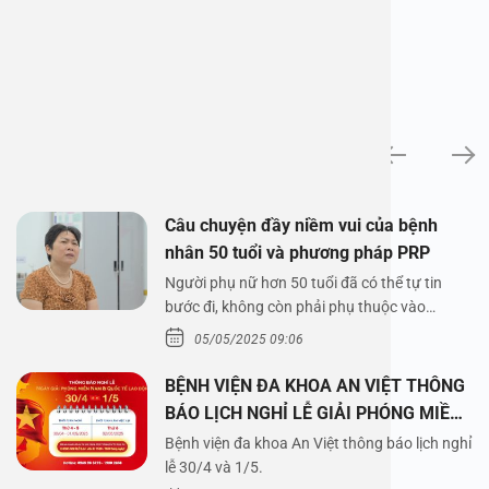
News
Câu chuyện đầy niềm vui của bệnh
nhân 50 tuổi và phương pháp PRP
Người phụ nữ hơn 50 tuổi đã có thể tự tin
bước đi, không còn phải phụ thuộc vào
thuốc…
05/05/2025 09:06
BỆNH VIỆN ĐA KHOA AN VIỆT THÔNG
BÁO LỊCH NGHỈ LỄ GIẢI PHÓNG MIỀN
NAM 30/4 VÀ QUỐC TẾ LAO ĐỘNG
Bệnh viện đa khoa An Việt thông báo lịch nghỉ
1/5/2025
lễ 30/4 và 1/5.