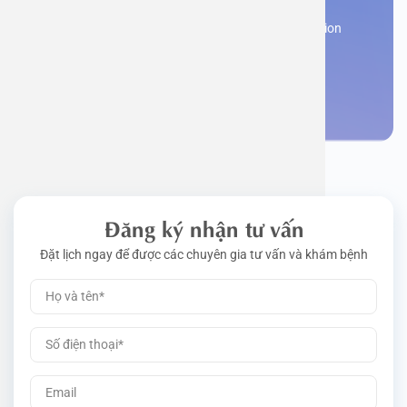
Work perm
Function
Tongue – 
Gói khám 
Q&A
Register now to receive consultation and examination
from experts
Driving l
Cell ana
Nasal Po
Gói khám 
Policy
Make an appointment
Pre-Empl
Neurolog
Gói khám 
Gói khám
Đăng ký nhận tư vấn
Đặt lịch ngay để được các chuyên gia tư vấn và khám bệnh