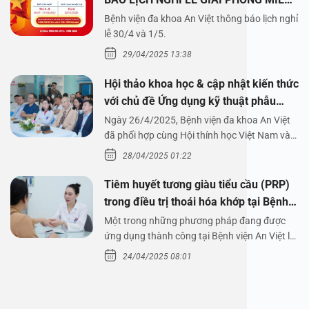
NAM 30/4 VÀ QUỐC TẾ LAO ĐỘNG
Bệnh viện đa khoa An Việt thông báo lịch nghỉ
1/5/2025
lễ 30/4 và 1/5.
29/04/2025 13:38
Hội thảo khoa học & cập nhật kiến thức
với chủ đề Ứng dụng kỹ thuật phẫu
thuật nội soi tai dưới nước
Ngày 26/4/2025, Bệnh viện đa khoa An Việt
đã phối hợp cùng Hội thính học Việt Nam và
Công ty…
28/04/2025 01:22
Tiêm huyết tương giàu tiểu cầu (PRP)
trong điều trị thoái hóa khớp tại Bệnh
viện An Việt
Một trong những phương pháp đang được
ứng dụng thành công tại Bệnh viện An Việt là
tiêm huyết tương…
24/04/2025 08:01