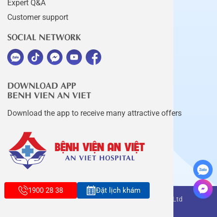
Expert Q&A
Customer support
SOCIAL NETWORK
DOWNLOAD APP
BENH VIEN AN VIET
Download the app to receive many attractive offers
1900 28 38
Đặt lịch khám
Copyright belongs to An Viet Thang Long Co., Ltd
Terms of use