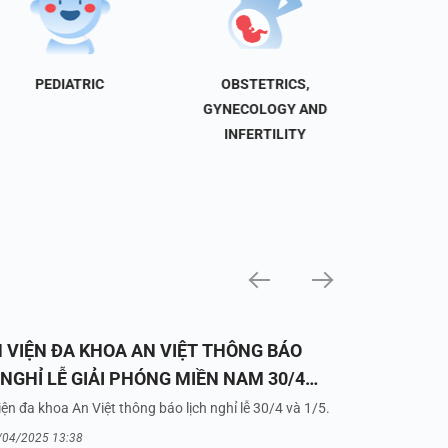
PEDIATRIC
OBSTETRICS,
NEU
GYNECOLOGY AND
INFERTILITY
 VIỆN ĐA KHOA AN VIỆT THÔNG BÁO
 NGHỈ LỄ GIẢI PHÓNG MIỀN NAM 30/4
UỐC TẾ LAO ĐỘNG 1/5/2025
ện đa khoa An Việt thông báo lịch nghỉ lễ 30/4 và 1/5.
/04/2025 13:38