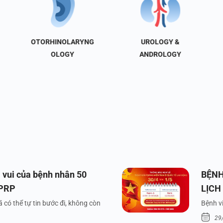
OTORHINOLARYNG
UROLOGY &
OLOGY
ANDROLOGY
 vui của bệnh nhân 50
BỆNH
 PRP
LỊCH
VÀ Q
 có thể tự tin bước đi, không còn
Bệnh vi
29