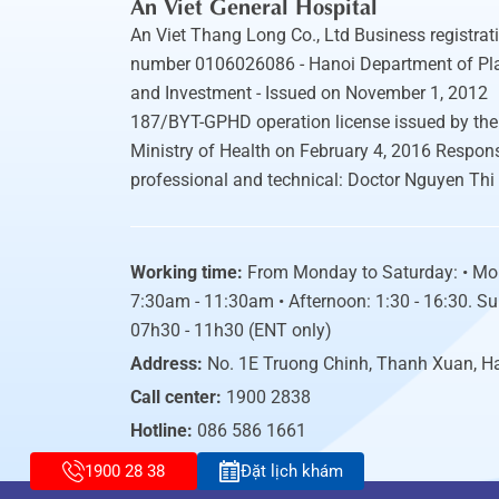
An Viet General Hospital
An Viet Thang Long Co., Ltd Business registrat
number 0106026086 - Hanoi Department of Pl
and Investment - Issued on November 1, 2012
187/BYT-GPHD operation license issued by the
Ministry of Health on February 4, 2016 Respons
professional and technical: Doctor Nguyen Thi
Working time:
From Monday to Saturday: • Mo
7:30am - 11:30am • Afternoon: 1:30 - 16:30. S
07h30 - 11h30 (ENT only)
Address:
No. 1E Truong Chinh, Thanh Xuan, H
Call center:
1900 2838
Hotline:
086 586 1661
1900 28 38
Đặt lịch khám