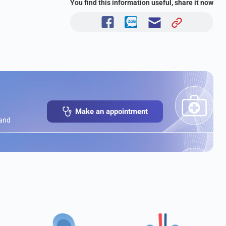
You find this information useful, share it now
Make an appointment
 and