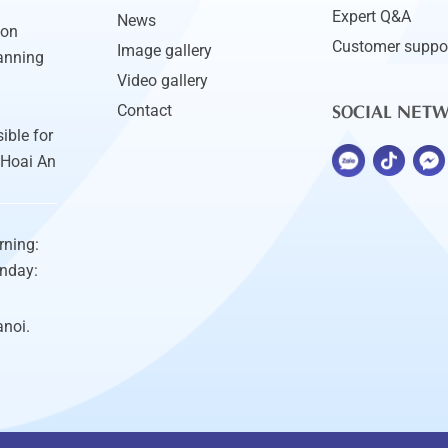
Expert Q&A
News
ion
Customer suppo
Image gallery
anning
Video gallery
SOCIAL NET
Contact
ible for
 Hoai An
rning:
unday:
anoi.