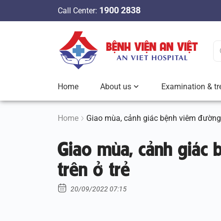
S
1900 2838
Call Center:
k
i
p
t
o
c
Home
About us
Examination & tr
o
n
t
Home
Giao mùa, cảnh giác bệnh viêm đường 
e
Giao mùa, cảnh giác
n
t
trên ở trẻ
20/09/2022 07:15