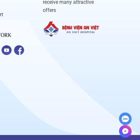
receive many attractive
offers
rt
WORK