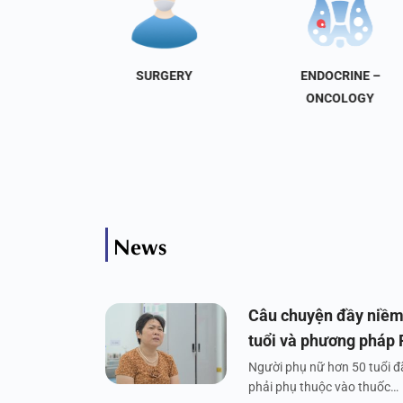
NAL
SURGERY
ENDOCRINE –
INE
ONCOLOGY
News
Câu chuyện đầy niềm
tuổi và phương pháp
Người phụ nữ hơn 50 tuổi đã
phải phụ thuộc vào thuốc…