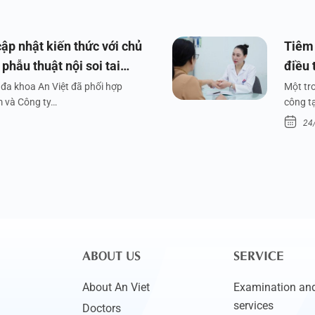
ập nhật kiến thức với chủ
Tiêm 
phẫu thuật nội soi tai
điều 
đa khoa An Việt đã phối hợp
Một tr
m và Công ty…
công tạ
24
ABOUT US
SERVICE
About An Viet
Examination and
services
Doctors