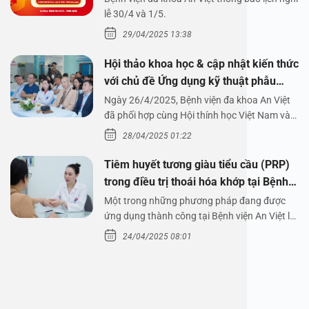
1/5/2025
lễ 30/4 và 1/5.
29/04/2025 13:38
Hội thảo khoa học & cập nhật kiến thức
với chủ đề Ứng dụng kỹ thuật phẫu
thuật nội soi tai dưới nước
Ngày 26/4/2025, Bệnh viện đa khoa An Việt
đã phối hợp cùng Hội thính học Việt Nam và
Công ty…
28/04/2025 01:22
Tiêm huyết tương giàu tiểu cầu (PRP)
trong điều trị thoái hóa khớp tại Bệnh
viện An Việt
Một trong những phương pháp đang được
ứng dụng thành công tại Bệnh viện An Việt là
tiêm huyết tương…
24/04/2025 08:01