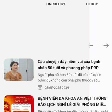
ONCOLOGY
OLOGY
News
Câu chuyện đầy niềm vui của bệnh
nhân 50 tuổi và phương pháp PRP
Người phụ nữ hơn 50 tuổi đã có thể tự tin
bước đi, không còn phải phụ thuộc vào
thuốc…
05/05/2025 09:06
BỆNH VIỆN ĐA KHOA AN VIỆT THÔNG
BÁO LỊCH NGHỈ LỄ GIẢI PHÓNG MIỀN
NAM 30/4 VÀ QUỐC TẾ LAO ĐỘNG
Bệnh viện đa khoa An Việt thông báo lịch nghỉ